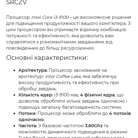
SRCZV
Процесор
Intel Core i3-9100
– це високоякісне рішення
для підвищення продуктивності вашого комп'ютера. З
цим процесором ви отримаєте відмінну комбінацію
потужності та ефективності, яка дозволить вам
справлятися з різноманітними завданнями від
повсякденних до більш ресурсоємних.
Основні характеристики:
Архітектура:
Процесор заснований на
архітектурі
Intel Coffee Lake
, яка забезпечує
високу продуктивність та ефективність при
обробці завдань.
Кількість ядер:
i3-9100 має
4 фізичні ядра
, що
дозволяє обробляти кілька завдань одночасно і
підвищує загальну багатозадачність системи.
Потоки:
Процесор може обробляти до
4 потоків
одночасно
.
Частота:
З базовою частотою
3.60Ghz
та
можливістю динамічного підвищення в режимі