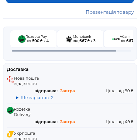
Презентація товару
Rozetka Pay
Monobank
Абанк
від
500
₴ x 4
від
667
₴ x 3
від
667
₴ x
Доставка
Нова пошта
відділення
відправка:
Завтра
Ціна: від 80 ₴
Ще варіантів: 2
Rozetka
Delivery
відправка:
Завтра
Ціна: від 49 ₴
Укрпошта
відділення