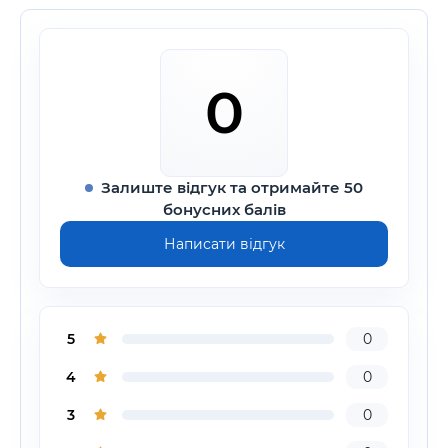
0
Залиште відгук та отримайте 50
бонусних балів
Написати відгук
5
0
4
0
3
0