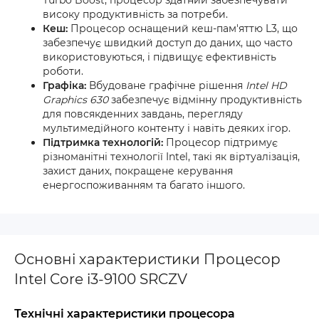
Turbo Boost, процесор здатний забезпечувати
високу продуктивність за потреби.
Кеш:
Процесор оснащений кеш-пам'яттю L3, що
забезпечує швидкий доступ до даних, що часто
використовуються, і підвищує ефективність
роботи.
Графіка:
Вбудоване графічне рішення
Intel HD
Graphics 630
забезпечує відмінну продуктивність
для повсякденних завдань, перегляду
мультимедійного контенту і навіть деяких ігор.
Підтримка технологій:
Процесор підтримує
різноманітні технології Intel, такі як віртуалізація,
захист даних, покращене керування
енергоспоживанням та багато іншого.
Основні характеристики Процесор
Intel Core i3-9100 SRCZV
Технічні характеристики процесора