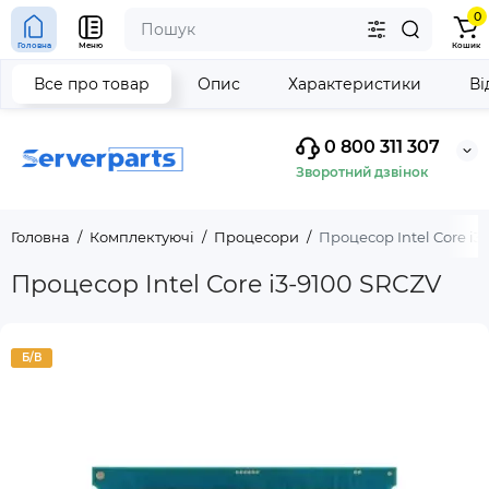
0
Головна
Меню
Кошик
Все про товар
Опис
Характеристики
Ві
0 800 311 307
Зворотний дзвінок
Головна
Комплектуючі
Процесори
Процесор Intel Core i3
Процесор Intel Core i3-9100 SRCZV
Б/В