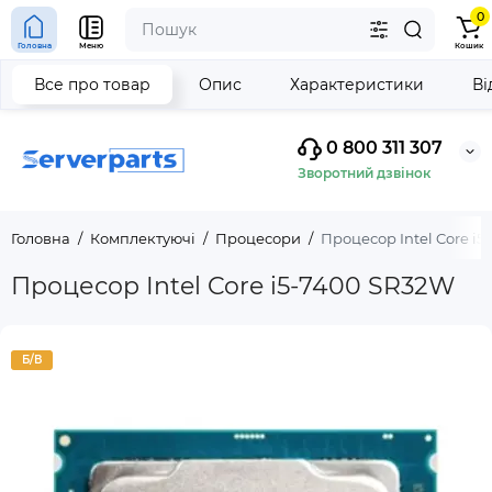
0
Головна
Меню
Кошик
Все про товар
Опис
Характеристики
Ві
0 800 311 307
Зворотний дзвінок
Головна
Комплектуючі
Процесори
Процесор Intel Core i5
Процесор Intel Core i5-7400 SR32W
Б/В