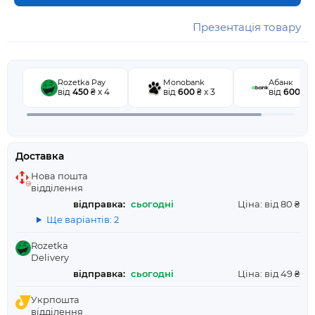
Презентація товару
Rozetka Pay
Monobank
Абанк
від
450
₴ x 4
від
600
₴ x 3
від
600
₴ x
Доставка
Нова пошта
відділення
відправка:
сьогодні
Ціна: від 80 ₴
Ще варіантів: 2
Rozetka
Delivery
відправка:
сьогодні
Ціна: від 49 ₴
Укрпошта
відділення