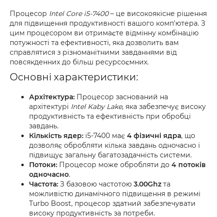
Процесор
Intel Core i5-7400
– це високоякісне рішення
для підвищення продуктивності вашого комп'ютера. З
цим процесором ви отримаєте відмінну комбінацію
потужності та ефективності, яка дозволить вам
справлятися з різноманітними завданнями від
повсякденних до більш ресурсоємних.
Основні характеристики:
Архітектура:
Процесор заснований на
архітектурі
Intel Kaby Lake
, яка забезпечує високу
продуктивність та ефективність при обробці
завдань.
Кількість ядер:
i5-7400 має
4 фізичні ядра
, що
дозволяє обробляти кілька завдань одночасно і
підвищує загальну багатозадачність системи.
Потоки:
Процесор може обробляти до
4 потоків
одночасно
.
Частота:
З базовою частотою
3.00Ghz
та
можливістю динамічного підвищення в режимі
Turbo Boost, процесор здатний забезпечувати
високу продуктивність за потреби.