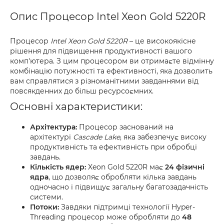
Опис Процесор Intel Xeon Gold 5220R
Процесор
Intel Xeon Gold 5220R
– це високоякісне
рішення для підвищення продуктивності вашого
комп'ютера. З цим процесором ви отримаєте відмінну
комбінацію потужності та ефективності, яка дозволить
вам справлятися з різноманітними завданнями від
повсякденних до більш ресурсоємних.
Основні характеристики:
Архітектура:
Процесор заснований на
архітектурі
Cascade Lake
, яка забезпечує високу
продуктивність та ефективність при обробці
завдань.
Кількість ядер:
Xeon Gold 5220R має
24 фізичні
ядра
, що дозволяє обробляти кілька завдань
одночасно і підвищує загальну багатозадачність
системи.
Потоки:
Завдяки підтримці технології Hyper-
Threading процесор може обробляти до
48