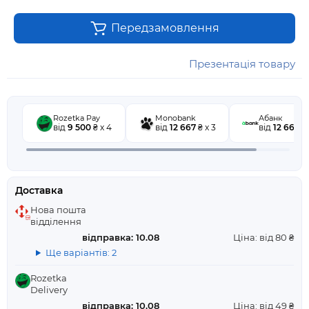
Передзамовлення
Презентація товару
Rozetka Pay
Monobank
Абанк
від
9 500
₴ x 4
від
12 667
₴ x 3
від
12 667
₴ 
Доставка
Нова пошта
відділення
відправка: 10.08
Ціна: від 80 ₴
Ще варіантів: 2
Rozetka
Delivery
відправка: 10.08
Ціна: від 49 ₴