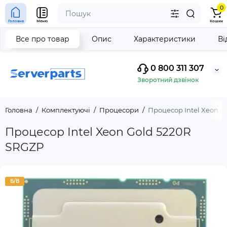
0
Головна
Меню
Кошик
Все про товар
Опис
Характеристики
Ві
0 800 311 307
Зворотний дзвінок
Головна
Комплектуючі
Процесори
Процесор Intel Xeon G
Процесор Intel Xeon Gold 5220R
SRGZP
Б/В