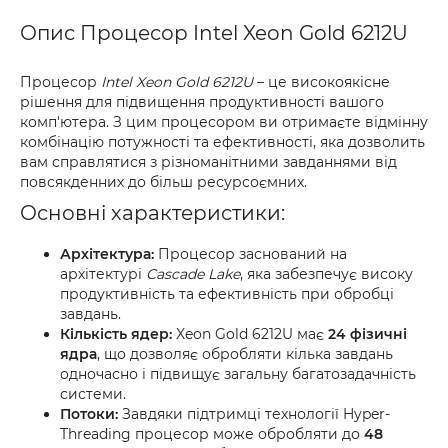
Опис Процесор Intel Xeon Gold 6212U
Процесор
Intel Xeon Gold 6212U
– це високоякісне
рішення для підвищення продуктивності вашого
комп'ютера. З цим процесором ви отримаєте відмінну
комбінацію потужності та ефективності, яка дозволить
вам справлятися з різноманітними завданнями від
повсякденних до більш ресурсоємних.
Основні характеристики:
Архітектура:
Процесор заснований на
архітектурі
Cascade Lake
, яка забезпечує високу
продуктивність та ефективність при обробці
завдань.
Кількість ядер:
Xeon Gold 6212U має
24 фізичні
ядра
, що дозволяє обробляти кілька завдань
одночасно і підвищує загальну багатозадачність
системи.
Потоки:
Завдяки підтримці технології Hyper-
Threading процесор може обробляти до
48