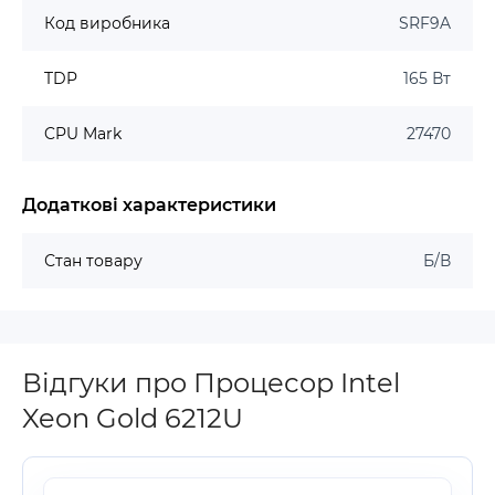
Код виробника
SRF9A
TDP
165 Вт
CPU Mark
27470
Додаткові характеристики
Стан товару
Б/В
Відгуки про Процесор Intel
Xeon Gold 6212U