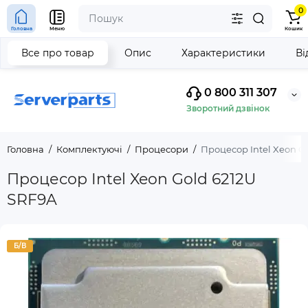
0
Головна
Меню
Кошик
Все про товар
Опис
Характеристики
Ві
0 800 311 307
Зворотний дзвінок
Головна
Комплектуючі
Процесори
Процесор Intel Xeon G
Процесор Intel Xeon Gold 6212U
SRF9A
Б/В