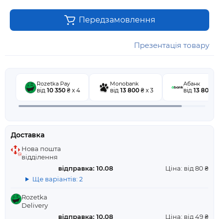
Передзамовлення
Презентація товару
Rozetka Pay
Monobank
Абанк
від
10 350
₴ x 4
від
13 800
₴ x 3
від
13 800
₴ 
Доставка
Нова пошта
відділення
відправка: 10.08
Ціна: від 80 ₴
Ще варіантів: 2
Rozetka
Delivery
відправка: 10.08
Ціна: від 49 ₴