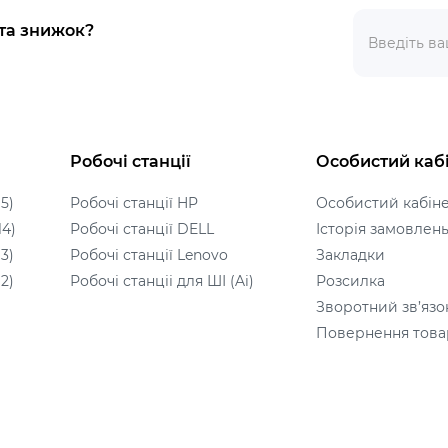
 та знижок?
Робочі станції
Особистий каб
5)
Робочі станції HP
Особистий кабін
14)
Робочі станції DELL
Історія замовлен
3)
Робочі станції Lenovo
Закладки
2)
Робочі станціі для ШІ (Ai)
Розсилка
Зворотний зв’язо
Повернення това