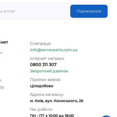
Підписатися
інет
Співпраця:
info@serverparts.com.ua
ет
Інтернет магазин:
ь
0800 311 307
Зворотний дзвінок
Прийом заявок:
к
Цілодобово
ру
Адреса магазину:
м. Київ, вул. Кониського, 26
Час роботи:
ПН - ПТ з 10:00 до 18:00