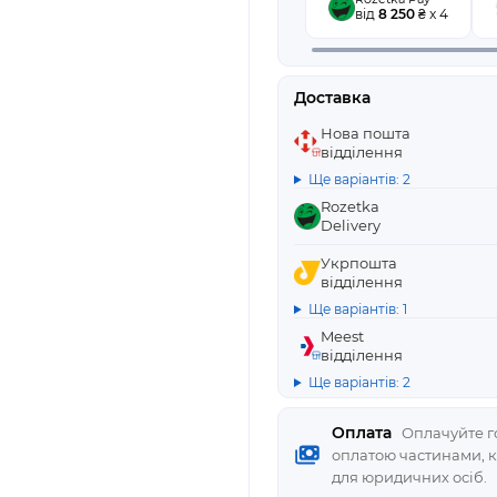
від
8 250
₴ x 4
Доставка
Нова пошта
відділення
Ще варіантів: 2
Rozetka
Delivery
Укрпошта
відділення
Ще варіантів: 1
Meest
відділення
Ще варіантів: 2
Оплата
Оплачуйте го
оплатою частинами, 
для юридичних осіб.