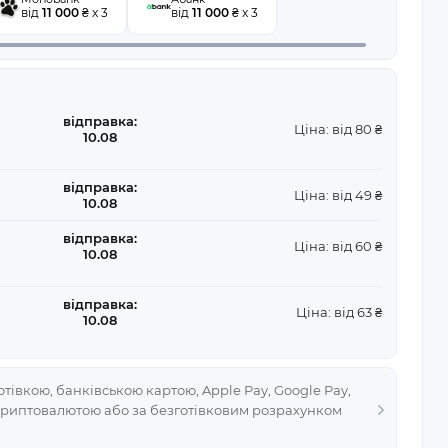
від
11 000
₴ x 3
від
11 000
₴ x 3
відправка:
Ціна: від 80 ₴
10.08
відправка:
Ціна: від 49 ₴
10.08
відправка:
Ціна: від 60 ₴
10.08
відправка:
Ціна: від 63 ₴
10.08
тівкою, банківською картою, Apple Pay, Google Pay,
криптовалютою або за безготівковим розрахунком