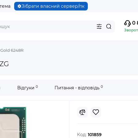
стема
Зібрати власний сервер/пк
0 
Зворот
 Gold 6248R
GZG
0
0
и
Відгуки
Питання - відповідь
Код:
101859