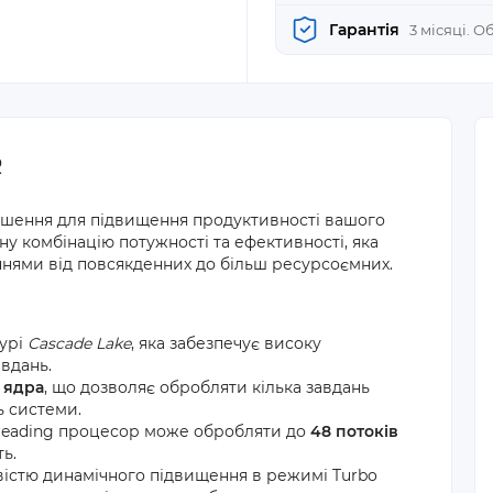
Гарантія
3 місяці. 
R
ішення для підвищення продуктивності вашого
у комбінацію потужності та ефективності, яка
ннями від повсякденних до більш ресурсоємних.
турі
Cascade Lake
, яка забезпечує високу
авдань.
 ядра
, що дозволяє обробляти кілька завдань
ь системи.
hreading процесор може обробляти до
48 потоків
ь.
істю динамічного підвищення в режимі Turbo