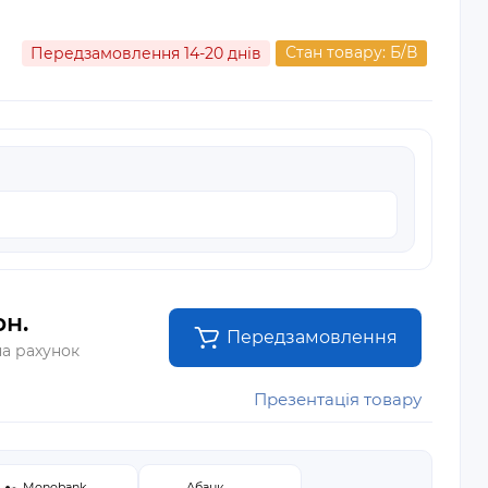
Стан товару: Б/В
Передзамовлення 14-20 днів
рн.
Передзамовлення
на рахунок
Презентація товару
Monobank
Абанк