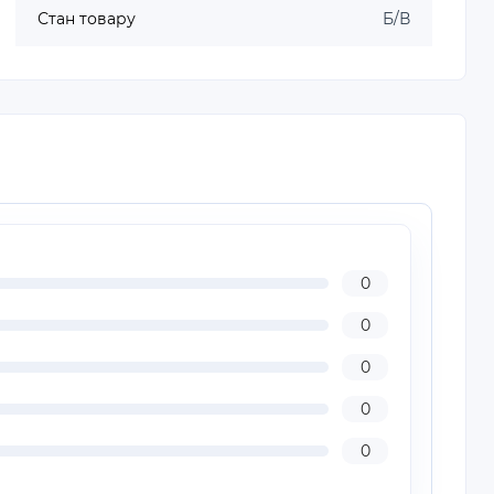
Стан товару
Б/В
0
0
0
0
0