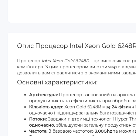
Опис Процесор Intel Xeon Gold 6248
Процесор
Intel Xeon Gold 6248R
– це високоякісне р
комп'ютера. З цим процесором ви отримаєте відмінн
дозволить вам справлятися з різноманітними завда
Основні характеристики:
Архітектура:
Процесор заснований на архітек
продуктивність та ефективність при обробці з
Кількість ядер:
Xeon Gold 6248R має
24 фізичні
одночасно і підвищує загальну багатозадачніст
Потоки:
Завдяки підтримці технології Hyper-T
одночасно
, збільшуючи загальну продуктивніст
Частота:
З базовою частотою
3.00Ghz
та можлив