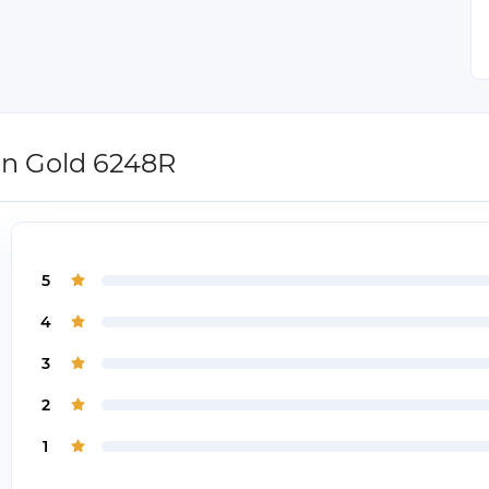
on Gold 6248R
5
4
3
2
1