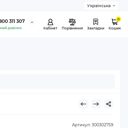
Українська
0
800 311 307
ний дзвінок
Кабінет
Порівняння
Закладки
Кошик
Артикул:
300302759