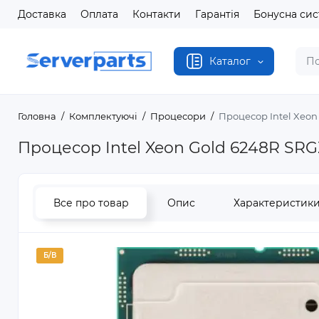
Доставка
Оплата
Контакти
Гарантія
Бонусна си
Каталог
Головна
Комплектуючі
Процесори
Процесор Intel Xeon
Процесор Intel Xeon Gold 6248R SR
Все про товар
Опис
Характеристик
Б/В