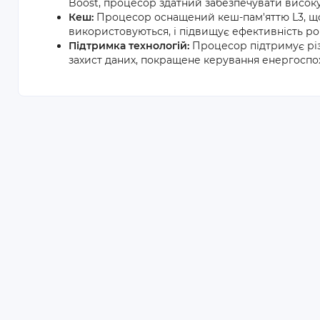
Boost, процесор здатний забезпечувати високу
Кеш:
Процесор оснащений кеш-пам'яттю L3, що
використовуються, і підвищує ефективність ро
Підтримка технологій:
Процесор підтримує різном
захист даних, покращене керування енергоспо