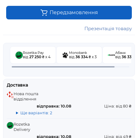
Передзамовлення
Презентація товару
Rozetka Pay
Monobank
Абанк
від
27 250
₴ x 4
від
36 334
₴ x 3
від
36 334
₴ 
Доставка
Нова пошта
відділення
відправка: 10.08
Ціна: від 80 ₴
Ще варіантів: 2
Rozetka
Delivery
відправка: 10.08
Ціна: від 49 ₴