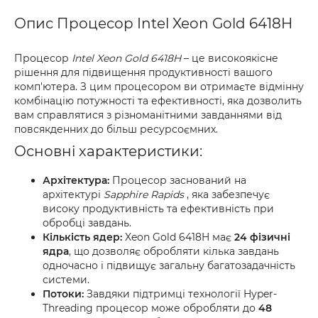
Опис Процесор Intel Xeon Gold 6418H
Процесор
Intel Xeon Gold 6418H
– це високоякісне
рішення для підвищення продуктивності вашого
комп'ютера. З цим процесором ви отримаєте відмінну
комбінацію потужності та ефективності, яка дозволить
вам справлятися з різноманітними завданнями від
повсякденних до більш ресурсоємних.
Основні характеристики:
Архітектура:
Процесор заснований на
архітектурі
Sapphire Rapids
, яка забезпечує
високу продуктивність та ефективність при
обробці завдань.
Кількість ядер:
Xeon Gold 6418H має
24 фізичні
ядра
, що дозволяє обробляти кілька завдань
одночасно і підвищує загальну багатозадачність
системи.
Потоки:
Завдяки підтримці технології Hyper-
Threading процесор може обробляти до
48