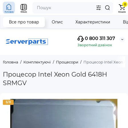
0
Головна
Меню
Кошик
Все про товар
Опис
Характеристики
Ві
0 800 311 307
Зворотний дзвінок
Головна
Комплектуючі
Процесори
Процесор Intel Xeon G
Процесор Intel Xeon Gold 6418H
SRMGV
Б/В