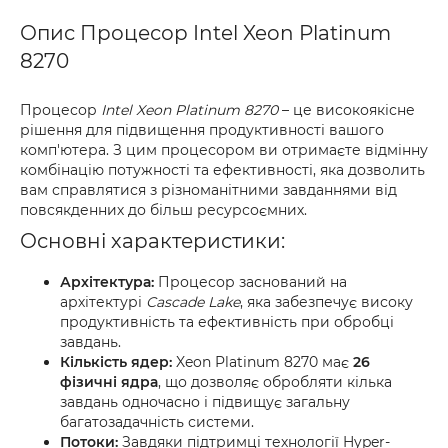
Опис Процесор Intel Xeon Platinum
8270
Процесор
Intel Xeon Platinum 8270
– це високоякісне
рішення для підвищення продуктивності вашого
комп'ютера. З цим процесором ви отримаєте відмінну
комбінацію потужності та ефективності, яка дозволить
вам справлятися з різноманітними завданнями від
повсякденних до більш ресурсоємних.
Основні характеристики:
Архітектура:
Процесор заснований на
архітектурі
Cascade Lake
, яка забезпечує високу
продуктивність та ефективність при обробці
завдань.
Кількість ядер:
Xeon Platinum 8270 має
26
фізичні ядра
, що дозволяє обробляти кілька
завдань одночасно і підвищує загальну
багатозадачність системи.
Потоки:
Завдяки підтримці технології Hyper-