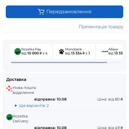
Передзамовлення
Презентація товару
Rozetka Pay
Monobank
Абанк
від
10 000
₴ x 4
від
13 334
₴ x 3
від
13 334
₴ 
Доставка
Нова пошта
відділення
відправка: 10.08
Ціна: від 80 ₴
Ще варіантів: 2
Rozetka
Delivery
відправка: 10.08
Ціна: від 49 ₴