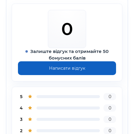
0
Залиште відгук та отримайте 50
бонусних балів
Написати відгук
5
0
4
0
3
0
2
0