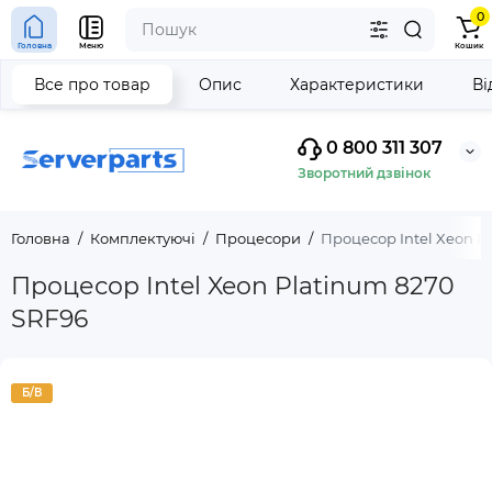
0
Головна
Меню
Кошик
Все про товар
Опис
Характеристики
Ві
0 800 311 307
Зворотний дзвінок
Головна
Комплектуючі
Процесори
Процесор Intel Xeon P
Процесор Intel Xeon Platinum 8270
SRF96
Б/В