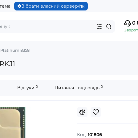
стема
Зібрати власний сервер/пк
0 
Зворот
 Platinum 8358
SRKJ1
0
0
и
Відгуки
Питання - відповідь
Код:
101806