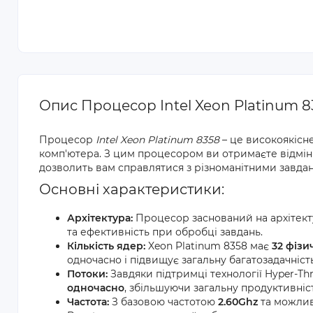
Опис Процесор Intel Xeon Platinum 8
Процесор
Intel Xeon Platinum 8358
– це високоякісн
комп'ютера. З цим процесором ви отримаєте відмінн
дозволить вам справлятися з різноманітними завда
Основні характеристики:
Архітектура:
Процесор заснований на архітек
та ефективність при обробці завдань.
Кількість ядер:
Xeon Platinum 8358 має
32 фізи
одночасно і підвищує загальну багатозадачніст
Потоки:
Завдяки підтримці технології Hyper-T
одночасно
, збільшуючи загальну продуктивніст
Частота:
З базовою частотою
2.60Ghz
та можлив