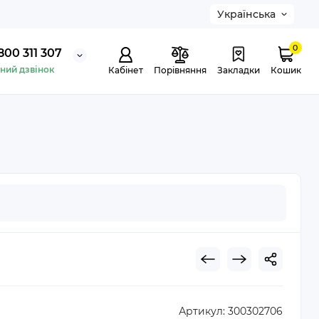
Українська
0
800 311 307
ний дзвінок
Кабінет
Порівняння
Закладки
Кошик
Артикул:
300302706