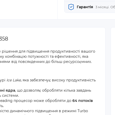
Гарантія
3 місяці. 
358
е рішення для підвищення продуктивності вашого
у комбінацію потужності та ефективності, яка
ннями від повсякденних до більш ресурсоємних.
турі
Ice Lake
, яка забезпечує високу продуктивність
чні ядра
, що дозволяє обробляти кілька завдань
ь системи.
hreading процесор може обробляти до
64 потоків
ь.
істю динамічного підвищення в режимі Turbo