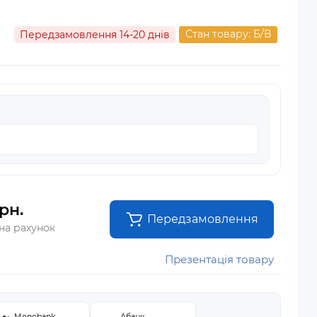
Стан товару: Б/В
Передзамовлення 14-20 днів
рн.
Передзамовлення
 на рахунок
Презентація товару
Monobank
Абанк