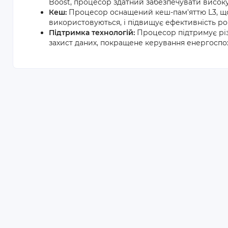
Boost, процесор здатний забезпечувати високу
Кеш:
Процесор оснащений кеш-пам'яттю L3, що
використовуються, і підвищує ефективність ро
Підтримка технологій:
Процесор підтримує різном
захист даних, покращене керування енергоспо