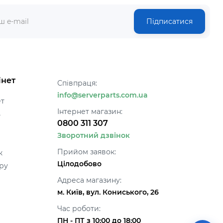
Підписатися
інет
Співпраця:
info@serverparts.com.ua
ет
Інтернет магазин:
ь
0800 311 307
Зворотний дзвінок
Прийом заявок:
к
Цілодобово
ру
Адреса магазину:
м. Київ, вул. Кониського, 26
Час роботи:
ПН - ПТ з 10:00 до 18:00