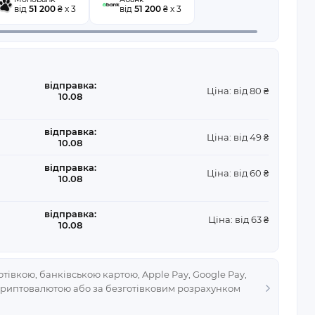
від
51 200
₴ x 3
від
51 200
₴ x 3
відправка:
Ціна: від 80 ₴
10.08
відправка:
Ціна: від 49 ₴
10.08
відправка:
Ціна: від 60 ₴
10.08
відправка:
Ціна: від 63 ₴
10.08
тівкою, банківською картою, Apple Pay, Google Pay,
криптовалютою або за безготівковим розрахунком