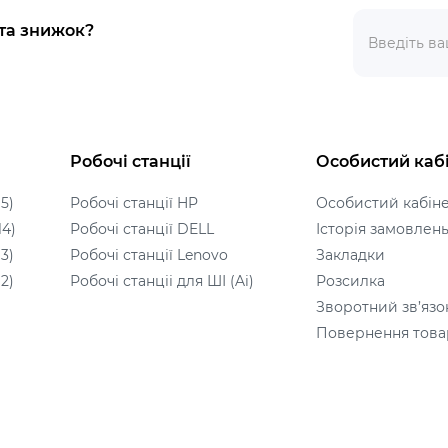
 та знижок?
Робочі станції
Особистий каб
5)
Робочі станції HP
Особистий кабін
14)
Робочі станції DELL
Історія замовлен
3)
Робочі станції Lenovo
Закладки
2)
Робочі станціі для ШІ (Ai)
Розсилка
Зворотний зв’язо
Повернення това