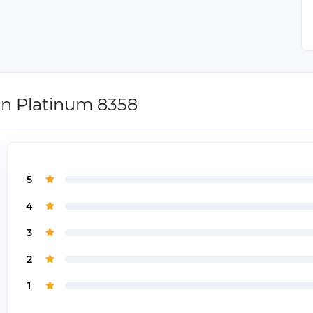
on Platinum 8358
5
4
3
2
1