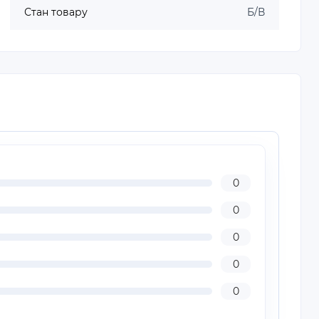
Стан товару
Б/В
0
0
0
0
0