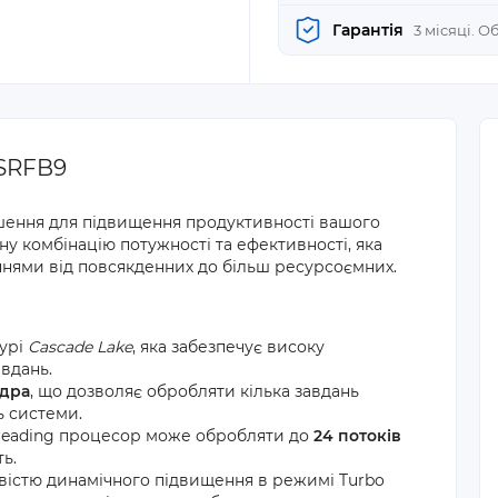
Гарантія
3 місяці. 
 SRFB9
шення для підвищення продуктивності вашого
у комбінацію потужності та ефективності, яка
ннями від повсякденних до більш ресурсоємних.
турі
Cascade Lake
, яка забезпечує високу
авдань.
ядра
, що дозволяє обробляти кілька завдань
ь системи.
hreading процесор може обробляти до
24 потоків
ь.
істю динамічного підвищення в режимі Turbo