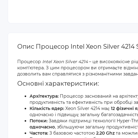
Опис Процесор Intel Xeon Silver 4214
Процесор
Intel Xeon Silver 4214
– це високоякісне рі
комп'ютера. З цим процесором ви отримаєте відмінн
дозволить вам справлятися з різноманітними завда
Основні характеристики:
Архітектура:
Процесор заснований на архітек
продуктивність та ефективність при обробці з
Кількість ядер:
Xeon Silver 4214 має
12 фізичні 
одночасно і підвищує загальну багатозадачніст
Потоки:
Завдяки підтримці технології Hyper-T
одночасно
, збільшуючи загальну продуктивніст
Частота:
З базовою частотою
2.20 Ghz
та можлив