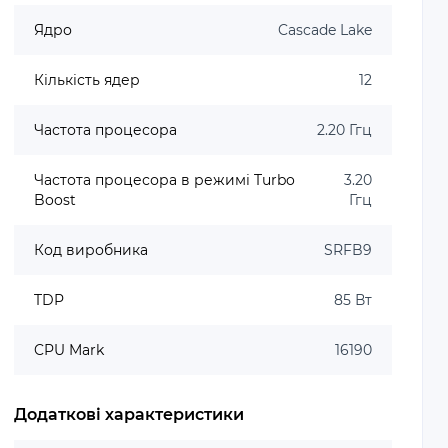
Ядро
Cascade Lake
Кількість ядер
12
Частота процесора
2.20 Ггц
Частота процесора в режимі Turbo
3.20
Boost
Ггц
Код виробника
SRFB9
TDP
85 Вт
CPU Mark
16190
Додаткові характеристики