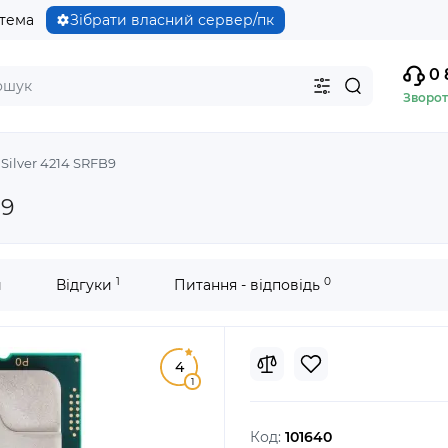
стема
Зібрати власний сервер/пк
0 
Зворот
Silver 4214 SRFB9
B9
1
0
и
Відгуки
Питання - відповідь
4
1
Код:
101640