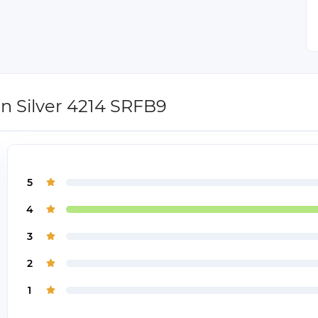
n Silver 4214 SRFB9
5
4
3
2
1