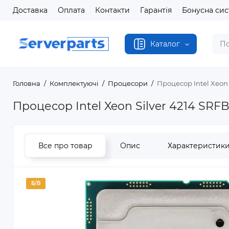
Доставка
Оплата
Контакти
Гарантія
Бонусна си
Каталог
Головна
Комплектуючі
Процесори
Процесор Intel Xeon 
Процесор Intel Xeon Silver 4214 SRF
Все про товар
Опис
Характеристик
Б/В