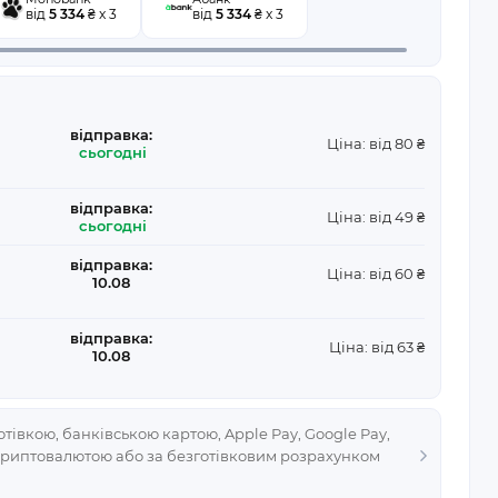
від
5 334
₴ x 3
від
5 334
₴ x 3
відправка:
Ціна: від 80 ₴
сьогодні
відправка:
Ціна: від 49 ₴
сьогодні
відправка:
Ціна: від 60 ₴
10.08
відправка:
Ціна: від 63 ₴
10.08
тівкою, банківською картою, Apple Pay, Google Pay,
криптовалютою або за безготівковим розрахунком