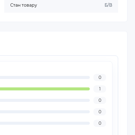
Стан товару
Б/В
0
1
0
0
0