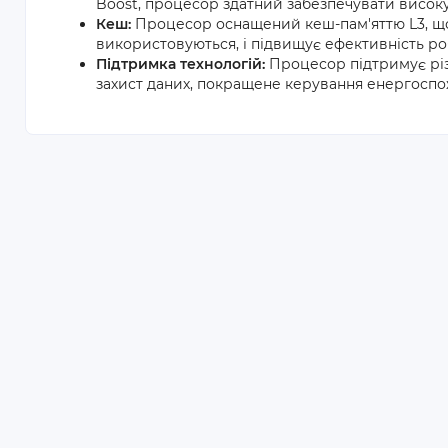
Boost, процесор здатний забезпечувати високу
Кеш:
Процесор оснащений кеш-пам'яттю L3, що
використовуються, і підвищує ефективність ро
Підтримка технологій:
Процесор підтримує різном
захист даних, покращене керування енергоспо