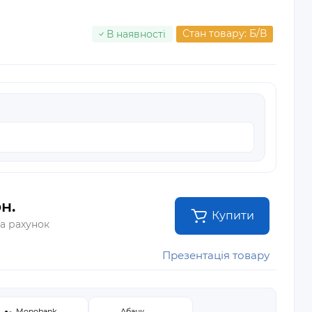
Стан товару: Б/В
В наявності
н.
Купити
на рахунок
Презентація товару
Monobank
Абанк