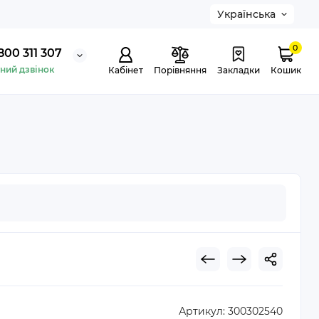
Українська
0
800 311 307
ний дзвінок
Кабінет
Порівняння
Закладки
Кошик
Артикул:
300302540