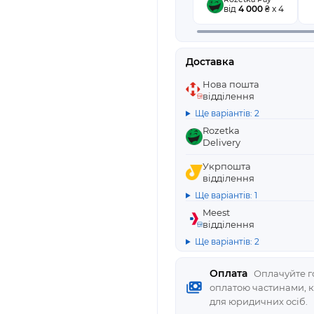
від
4 000
₴ x 4
Доставка
Нова пошта
відділення
Ще варіантів: 2
Rozetka
Delivery
Укрпошта
відділення
Ще варіантів: 1
Meest
відділення
Ще варіантів: 2
Оплата
Оплачуйте го
оплатою частинами, 
для юридичних осіб.