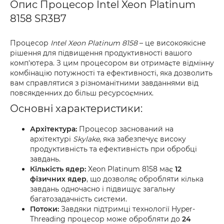
Опис Процесор Intel Xeon Platinum
8158 SR3B7
Процесор
Intel Xeon Platinum 8158
– це високоякісне
рішення для підвищення продуктивності вашого
комп'ютера. З цим процесором ви отримаєте відмінну
комбінацію потужності та ефективності, яка дозволить
вам справлятися з різноманітними завданнями від
повсякденних до більш ресурсоємних.
Основні характеристики:
Архітектура:
Процесор заснований на
архітектурі
Skylake
, яка забезпечує високу
продуктивність та ефективність при обробці
завдань.
Кількість ядер:
Xeon Platinum 8158 має
12
фізичних ядер
, що дозволяє обробляти кілька
завдань одночасно і підвищує загальну
багатозадачність системи.
Потоки:
Завдяки підтримці технології Hyper-
Threading процесор може обробляти до
24