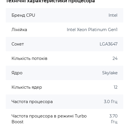
Технічні характеристики процесора
Бренд CPU
Intel
Лінійка
Intel Xeon Platinum Gen1
Сокет
LGA3647
Кількість потоків
24
Ядро
Skylake
Кількість ядер
12
Частота процесора
3.0 Ггц
Частота процесора в режимі Turbo
3.70
Boost
Ггц