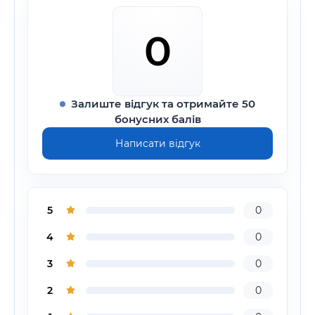
0
Залиште відгук та отримайте 50
бонусних балів
Написати відгук
5
0
4
0
3
0
2
0