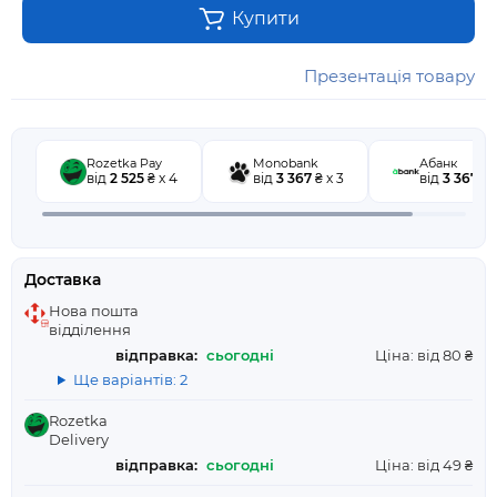
Купити
Презентація товару
Rozetka Pay
Monobank
Абанк
від
2 525
₴ x 4
від
3 367
₴ x 3
від
3 367
₴ 
Доставка
Нова пошта
відділення
відправка:
сьогодні
Ціна: від 80 ₴
Ще варіантів: 2
Rozetka
Delivery
відправка:
сьогодні
Ціна: від 49 ₴