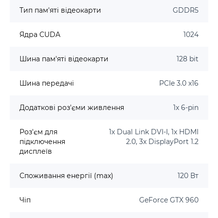
Тип пам'яті відеокарти
GDDR5
Ядра CUDA
1024
Шина пам'яті відеокарти
128 bit
Шина передачі
PCIe 3.0 x16
Додаткові роз'єми живлення
1x 6-pin
Роз'єм для
1x Dual Link DVI-I, 1x HDMI
підключення
2.0, 3x DisplayPort 1.2
дисплеїв
Споживання енергії (max)
120 Вт
Чіп
GeForce GTX 960