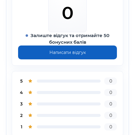
0
Залиште відгук та отримайте 50
бонусних балів
Написати відгук
5
0
4
0
3
0
2
0
1
0