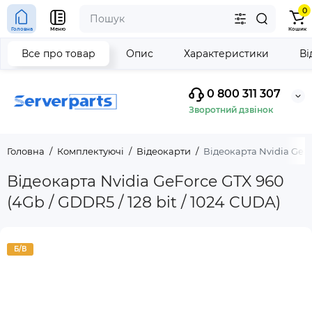
0
Головна
Меню
Кошик
Все про товар
Опис
Характеристики
Ві
0 800 311 307
Зворотний дзвінок
Головна
Комплектуючі
Відеокарти
Відеокарта Nvidia GeFor
Відеокарта Nvidia GeForce GTX 960
(4Gb / GDDR5 / 128 bit / 1024 CUDA)
Б/В