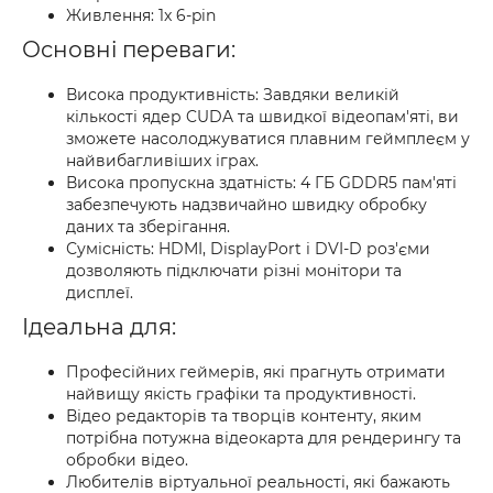
Живлення: 1x 6-pin
Основні переваги:
Висока продуктивність: Завдяки великій
кількості ядер CUDA та швидкої відеопам'яті, ви
зможете насолоджуватися плавним геймплеєм у
найвибагливіших іграх.
Висока пропускна здатність: 4 ГБ GDDR5 пам'яті
забезпечують надзвичайно швидку обробку
даних та зберігання.
Сумісність: HDMI, DisplayPort і DVI-D роз'єми
дозволяють підключати різні монітори та
дисплеї.
Ідеальна для:
Професійних геймерів, які прагнуть отримати
найвищу якість графіки та продуктивності.
Відео редакторів та творців контенту, яким
потрібна потужна відеокарта для рендерингу та
обробки відео.
Любителів віртуальної реальності, які бажають