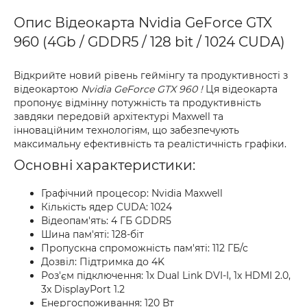
Опис Відеокарта Nvidia GeForce GTX
960 (4Gb / GDDR5 / 128 bit / 1024 CUDA)
Відкрийте новий рівень геймінгу та продуктивності з
відеокартою
Nvidia GeForce GTX 960 !
Ця відеокарта
пропонує відмінну потужність та продуктивність
завдяки передовій архітектурі Maxwell та
інноваційним технологіям, що забезпечують
максимальну ефективність та реалістичність графіки.
Основні характеристики:
Графічний процесор: Nvidia Maxwell
Кількість ядер CUDA: 1024
Відеопам'ять: 4 ГБ GDDR5
Шина пам'яті: 128-біт
Пропускна спроможність пам'яті: 112 ГБ/с
Дозвіл: Підтримка до 4K
Роз'єм підключення: 1x Dual Link DVI-I, 1x HDMI 2.0,
3x DisplayPort 1.2
Енергоспоживання: 120 Вт