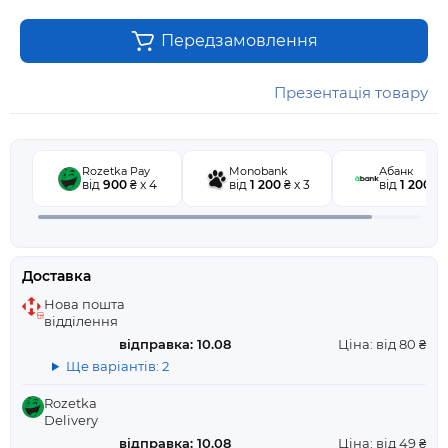
Передзамовлення
Презентація товару
Rozetka Pay
Monobank
Абанк
від
900
₴ x 4
від
1 200
₴ x 3
від
1 200
₴ x
Доставка
Нова пошта
відділення
відправка: 10.08
Ціна: від 80 ₴
Ще варіантів: 2
Rozetka
Delivery
відправка: 10.08
Ціна: від 49 ₴