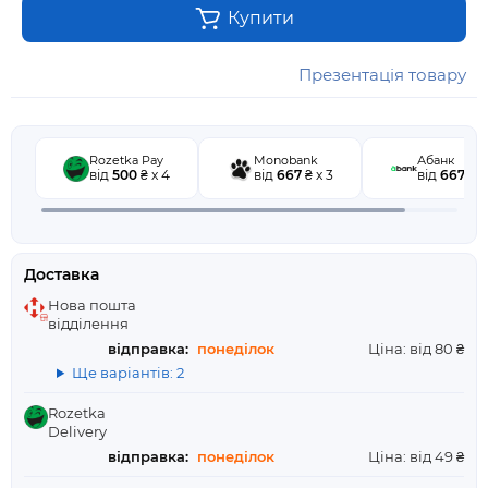
Купити
Презентація товару
Rozetka Pay
Monobank
Абанк
від
500
₴ x 4
від
667
₴ x 3
від
667
₴ x
Доставка
Нова пошта
відділення
відправка:
понеділок
Ціна: від 80 ₴
Ще варіантів: 2
Rozetka
Delivery
відправка:
понеділок
Ціна: від 49 ₴