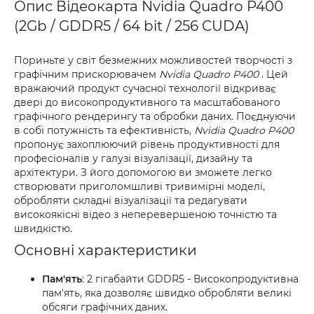
Опис Відеокарта Nvidia Quadro P400
(2Gb / GDDR5 / 64 bit / 256 CUDA)
Пориньте у світ безмежних можливостей творчості з
графічним прискорювачем
Nvidia Quadro P400
. Цей
вражаючий продукт сучасної технології відкриває
двері до високопродуктивного та масштабованого
графічного рендерингу та обробки даних. Поєднуючи
в собі потужність та ефективність,
Nvidia Quadro P400
пропонує захоплюючий рівень продуктивності для
професіоналів у галузі візуалізації, дизайну та
архітектури. З його допомогою ви зможете легко
створювати приголомшливі тривимірні моделі,
обробляти складні візуалізації та редагувати
високоякісні відео з неперевершеною точністю та
швидкістю.
Основні характеристики
Пам'ять
: 2 гігабайти GDDR5 - Високопродуктивна
пам'ять, яка дозволяє швидко обробляти великі
обсяги графічних даних.