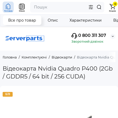
0
Головна
Меню
Кошик
Все про товар
Опис
Характеристики
Ві
0 800 311 307
Зворотний дзвінок
Головна
Комплектуючі
Відеокарти
Відеокарта Nvidia Quad
Відеокарта Nvidia Quadro P400 (2Gb
/ GDDR5 / 64 bit / 256 CUDA)
Б/В