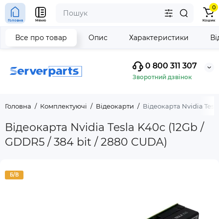
0
Головна
Меню
Кошик
Все про товар
Опис
Характеристики
Ві
0 800 311 307
Зворотний дзвінок
Головна
Комплектуючі
Відеокарти
Відеокарта Nvidia Tesla
Відеокарта Nvidia Tesla K40c (12Gb /
GDDR5 / 384 bit / 2880 CUDA)
Б/В