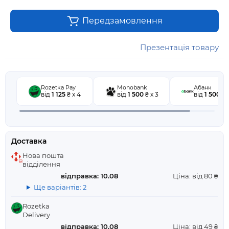
Передзамовлення
Презентація товару
Rozetka Pay
Monobank
Абанк
від
1 125
₴ x 4
від
1 500
₴ x 3
від
1 500
₴ x
Доставка
Нова пошта
відділення
відправка: 10.08
Ціна: від 80 ₴
Ще варіантів: 2
Rozetka
Delivery
відправка: 10.08
Ціна: від 49 ₴