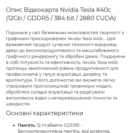
Опис Відеокарта Nvidia Tesla K40c
(12Gb / GDDR5 / 384 bit / 2880 CUDA)
Пориньте у світ безмежних можливостей творчості з
графічним прискорювачем
Nvidia Tesla K40c
. Цей
вражаючий продукт сучасної технології відкриває
двері до високопродуктивного та масштабованого
графічного рендерингу та обробки даних. Поєднуючи
в собі потужність та ефективність,
Nvidia Tesla K40c
пропонує захоплюючий рівень продуктивності для
професіоналів у галузі візуалізації, дизайну та
архітектури. З його допомогою ви зможете легко
створювати приголомшливі тривимірні моделі,
обробляти складні візуалізації та редагувати
високоякісні відео з неперевершеною точністю та
швидкістю.
Основні характеристики
Пам'ять
: 12 гігабайти GDDR5 -
Високопродуктивна пам'ять, яка дозволяє