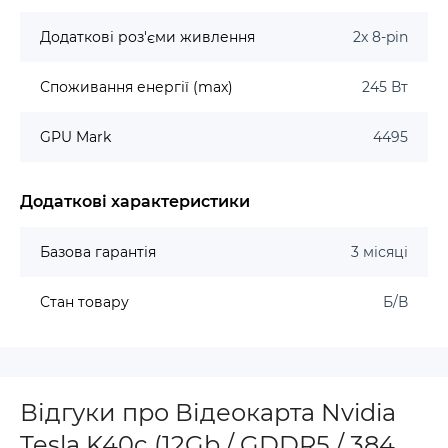
Додаткові роз'єми живлення
2x 8-pin
Споживання енергії (max)
245 Вт
GPU Mark
4495
Додаткові характеристики
Базова гарантія
3 місяці
Стан товару
Б/В
Відгуки про Відеокарта Nvidia
Tesla K40c (12Gb / GDDR5 / 384