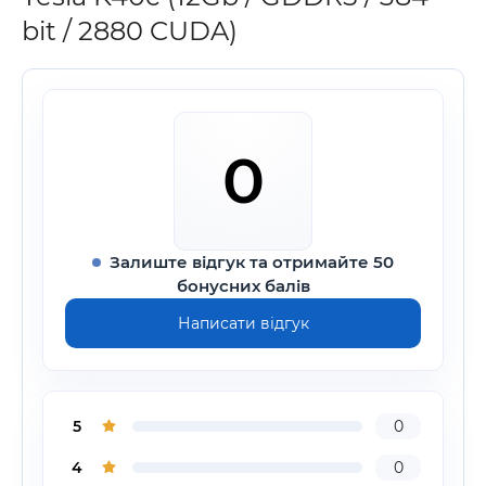
bit / 2880 CUDA)
0
Залиште відгук та отримайте 50
бонусних балів
Написати відгук
5
0
4
0