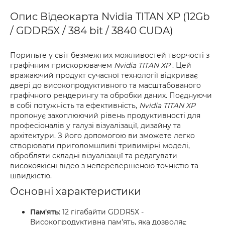
Опис Відеокарта Nvidia TITAN XP (12Gb
/ GDDR5X / 384 bit / 3840 CUDA)
Пориньте у світ безмежних можливостей творчості з
графічним прискорювачем
Nvidia TITAN XP
. Цей
вражаючий продукт сучасної технології відкриває
двері до високопродуктивного та масштабованого
графічного рендерингу та обробки даних. Поєднуючи
в собі потужність та ефективність,
Nvidia TITAN XP
пропонує захоплюючий рівень продуктивності для
професіоналів у галузі візуалізації, дизайну та
архітектури. З його допомогою ви зможете легко
створювати приголомшливі тривимірні моделі,
обробляти складні візуалізації та редагувати
високоякісні відео з неперевершеною точністю та
швидкістю.
Основні характеристики
Пам'ять
: 12 гігабайти GDDR5X -
Високопродуктивна пам'ять, яка дозволяє