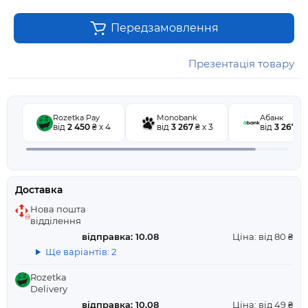
Передзамовлення
Презентація товару
Rozetka Pay
Monobank
Абанк
від
2 450
₴ x 4
від
3 267
₴ x 3
від
3 267
₴ 
Доставка
Нова пошта
відділення
відправка: 10.08
Ціна: від 80 ₴
Ще варіантів: 2
Rozetka
Delivery
відправка: 10.08
Ціна: від 49 ₴