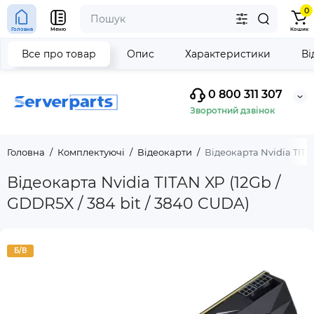
0
Головна
Меню
Кошик
Все про товар
Опис
Характеристики
Ві
0 800 311 307
Зворотний дзвінок
Головна
Комплектуючі
Відеокарти
Відеокарта Nvidia TITAN
Відеокарта Nvidia TITAN XP (12Gb /
GDDR5X / 384 bit / 3840 CUDA)
Б/В