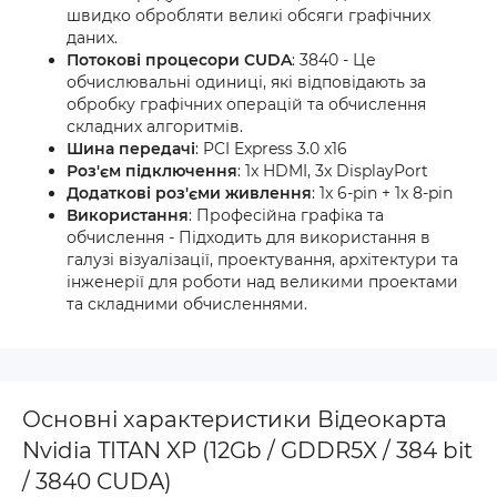
швидко обробляти великі обсяги графічних
даних.
Потокові процесори CUDA
: 3840 - Це
обчислювальні одиниці, які відповідають за
обробку графічних операцій та обчислення
складних алгоритмів.
Шина передачі
: PCI Express 3.0 x16
Роз'єм підключення
: 1x HDMI, 3x DisplayPort
Додаткові роз'єми живлення
: 1x 6-pin + 1x 8-pin
Використання
: Професійна графіка та
обчислення - Підходить для використання в
галузі візуалізації, проектування, архітектури та
інженерії для роботи над великими проектами
та складними обчисленнями.
Основні характеристики Відеокарта
Nvidia TITAN XP (12Gb / GDDR5X / 384 bit
/ 3840 CUDA)