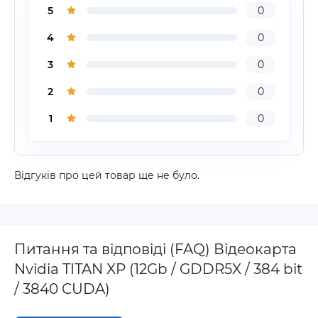
5
0
4
0
3
0
2
0
1
0
Відгуків про цей товар ще не було.
Питання та відповіді (FAQ) Відеокарта
Nvidia TITAN XP (12Gb / GDDR5X / 384 bit
/ 3840 CUDA)