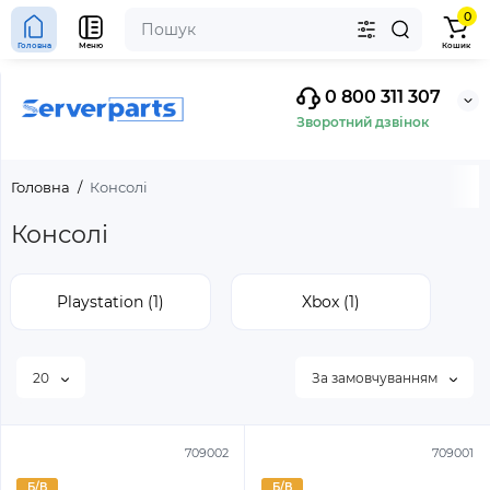
0
Головна
Меню
Кошик
0 800 311 307
Зворотний дзвінок
Головна
Консолі
Консолі
Playstation (1)
Xbox (1)
20
За замовчуванням
709002
709001
Б/В
Б/В