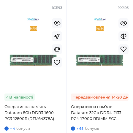
103193
100193
Б/В
Б/В
В наявності
Передзамовлення 14-20 днів
Оперативна пам'ять
Оперативна пам'ять
Dataram 8Gb DDR3-1600
Dataram 32Gb DDR4-2133
PC3-12800R (DTM64378A)
PC4-17000 RDIMM ECC
RDIMM ECC Registered
Registered
бонуси
бонусів
+ 4
+ 68