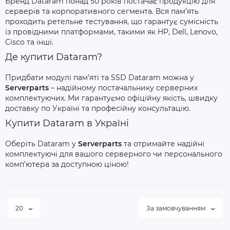
Бренд Dataram понад 50 років постачає продукцію для
серверів та корпоративного сегмента. Вся пам’ять
проходить ретельне тестування, що гарантує сумісність
із провідними платформами, такими як HP, Dell, Lenovo,
Cisco та інші.
Де купити Dataram?
Придбати модулі пам’яті та SSD Dataram можна у
Serverparts
– надійному постачальнику серверних
комплектуючих. Ми гарантуємо офіційну якість, швидку
доставку по Україні та професійну консультацію.
Купити Dataram в Україні
Оберіть Dataram у
Serverparts
та отримайте надійні
комплектуючі для вашого серверного чи персонального
комп’ютера за доступною ціною!
20
За замовчуванням