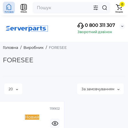
0
Головна
Меню
Кошик
0 800 311 307
Зворотний дзвінок
Головна
Виробник
FORESEE
FORESEE
20
За замовчуванням
119902
Новий