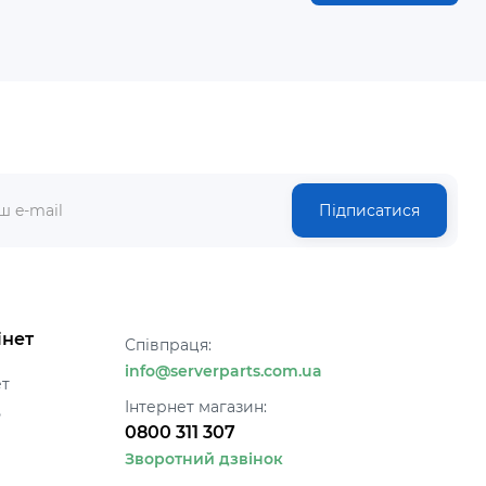
Підписатися
інет
Співпраця:
info@serverparts.com.ua
ет
Інтернет магазин:
ь
0800 311 307
Зворотний дзвінок