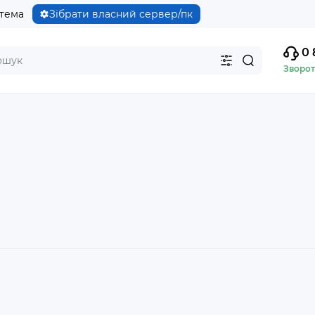
стема
Зібрати власний сервер/пк
0 
Зворот