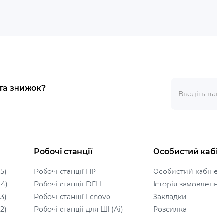
 та знижок?
Робочі станції
Особистий каб
5)
Робочі станції HP
Особистий кабін
14)
Робочі станції DELL
Історія замовлен
3)
Робочі станції Lenovo
Закладки
2)
Робочі станціі для ШІ (Ai)
Розсилка