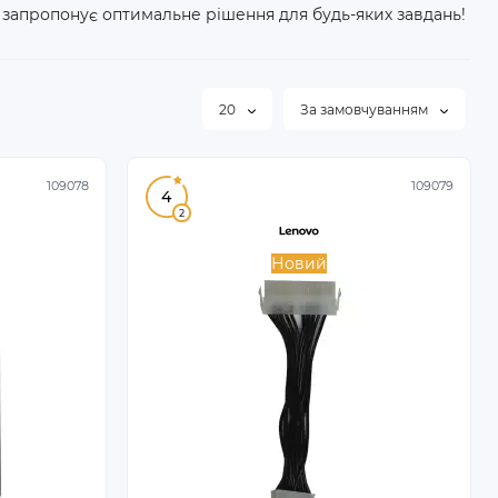
запропонує оптимальне рішення для будь-яких завдань!
20
За замовчуванням
109078
109079
4
2
Новий