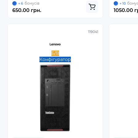
бонусів
бонус
+ 6
+ 10
650.00 грн.
1050.00 г
119041
Б/В
Конфігуратор