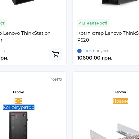
сті
В наявності
 Lenovo ThinkStation
Комп'ютер Lenovo ThinkS
r
P520
сів
бонусів
+ 106
рн.
10600.00 грн.
109173
Б/В
Новий
Конфігуратор