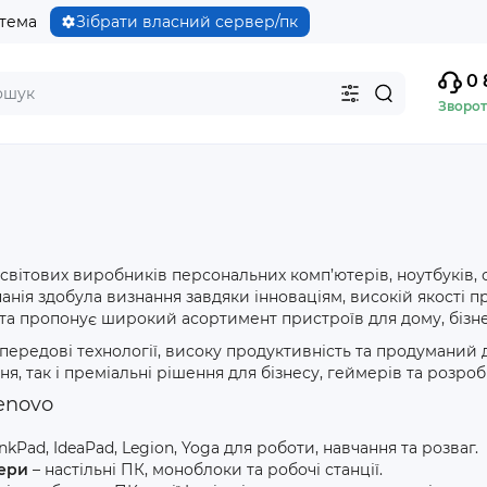
стема
Зібрати власний сервер/пк
0 
Зворот
 світових виробників персональних комп’ютерів, ноутбуків, 
анія здобула визнання завдяки інноваціям, високій якості пр
та пропонує широкий асортимент пристроїв для дому, бізне
передові технології, високу продуктивність та продуманий д
, так і преміальні рішення для бізнесу, геймерів та розроб
enovo
nkPad, IdeaPad, Legion, Yoga для роботи, навчання та розваг.
тери
– настільні ПК, моноблоки та робочі станції.