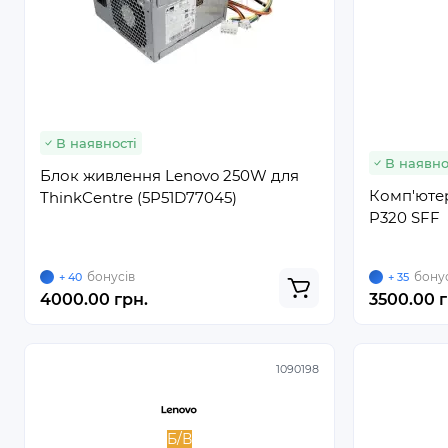
В наявності
В наявно
Блок живлення Lenovo 250W для
Комп'ютер
ThinkCentre (5P51D77045)
P320 SFF
бонусів
бонус
+ 40
+ 35
4000.00 грн.
3500.00 г
1090198
Б/В