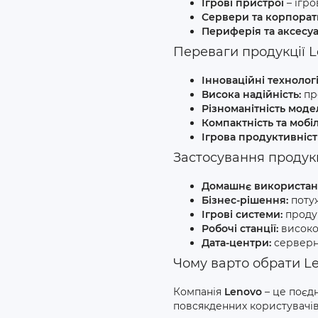
Ігрові пристрої
– ігро
Сервери та корпорат
Периферія та аксесу
Переваги продукції 
Інноваційні технологі
Висока надійність:
про
Різноманітність моде
Компактність та мобіл
Ігрова продуктивніст
Застосування продукц
Домашнє використан
Бізнес-рішення:
поту
Ігрові системи:
продук
Робочі станції:
високоп
Дата-центри:
серверні
Чому варто обрати L
Компанія
Lenovo
– це поєдн
повсякденних користувачів,