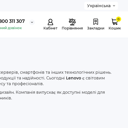
Українська
0
800 311 307
ний дзвінок
Кабінет
Порівняння
Закладки
Кошик
серверів, смартфонів та інших технологічних рішень.
одукції та надійності. Сьогодні
Lenovo
є світовим
су та професіоналів.
изайн. Компанія випускає як доступні моделі для
ників.