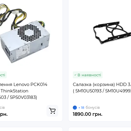
сті
В наявності
лення Lenovo PCK014
Салазка (корзина) HDD 3.
ThinkStation
( 5M10U50193 / 5M10U4999
03 / 5P50V03183)
сів
бонусів
+ 18
рн.
1890.00 грн.