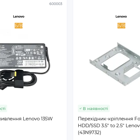
600003
Б/В
Б/В
сті
В наявності
живлення Lenovo 135W
Перехідник-кріплення F
HDD/SSD 3.5" to 2.5" Leno
(43N9732)