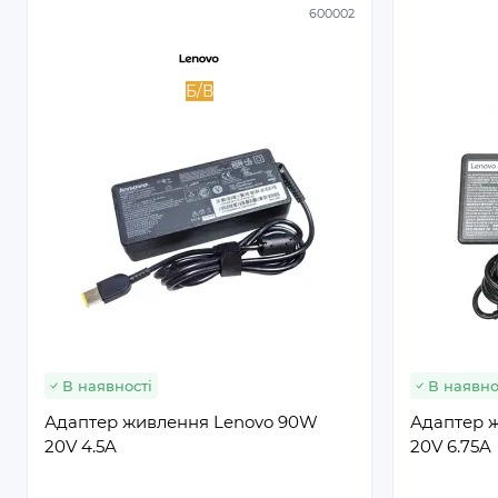
600002
Б/В
В наявності
В наявно
Адаптер живлення Lenovo 90W
Адаптер 
20V 4.5A
20V 6.75A