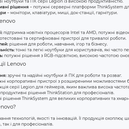
ві ноутбуки та ПК серії Legion із високою продуктивністю.
ивні рішення
– потужні серверні платформи ThinkSystem для
ари
– монітори, клавіатури, миші, док-станції, гарнітури.
Lenovo
ї:
підтримка новітніх процесорів Intel та AMD, потужні відео
тестовані та сертифіковані пристрої для тривалої роботи.
лей:
рішення для роботи, навчання, ігор та бізнесу.
ьність:
тонкі та легкі ноутбуки для користувачів, які часто п
ь:
потужні рішення з RGB-підсвіткою, високою частотою он
ії Lenovo
ня:
зручні та надійні ноутбуки й ПК для роботи та розваг.
жні корпоративні пристрої з розширеними можливостями б
ція серії Legion для геймерів, яким важлива висока частота
родуктивні рішення ThinkStation для професіоналів.
 рішення ThinkSystem для великих корпоративних та хмарн
enovo?
ання технологій, якості та інновацій. Її продукція охоплює 
 так і для професіоналів.