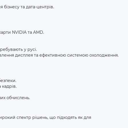
 бізнесу та дата-центрів.
карти NVIDIA та AMD.
еребувають у русі.
овлення дисплея та ефективною системою охолодження.
езпеки.
 кадрів.
их обчислень.
широкий спектр рішень, що підходять як для