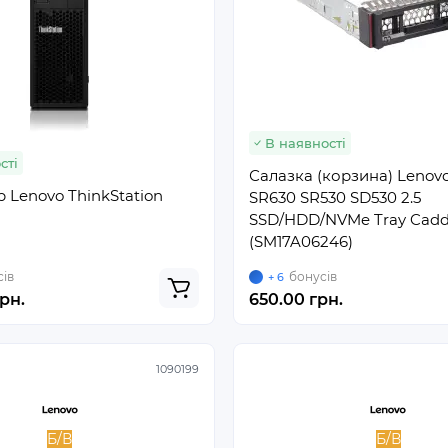
В наявності
сті
Салазка (корзина) Lenov
 Lenovo ThinkStation
SR630 SR530 SD530 2.5
SSD/HDD/NVMe Tray Cad
(SM17A06246)
ів
бонусів
+ 6
рн.
650.00 грн.
1090199
Б/В
Б/В