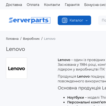
Доставка
Оплата
Контакти
Гарантія
Бонусна си
Каталог
Головна
Виробник
Lenovo
Lenovo
Lenovo
– один із провідних
Заснована у 1984 році, комп
лідером у виробництві ПК 
Продукція
Lenovo
поєднує 
повсякденного використання
Основна продукція L
Ноутбуки
– моделі Thi
Персональні комп’ю