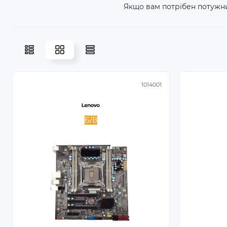
Якщо вам потрібен потужн
1014001
Б/В