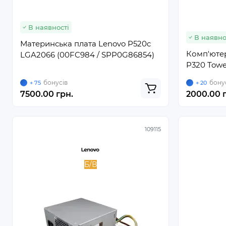
В наявності
В наявно
Материнська плата Lenovo P520c
Комп'ютер
LGA2066 (00FC984 / SPP0G86854)
P320 Towe
бонусів
бону
+ 75
+ 20
7500.00 грн.
2000.00 г
109115
Б/В