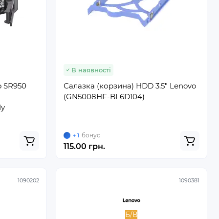
В наявності
o SR950
Салазка (корзина) HDD 3.5" Lenovo
(GN5008HF-BL6D104)
dy
бонус
+ 1
115.00 грн.
1090202
1090381
Б/В