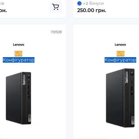
ів
бонуси
+ 2
рн.
250.00 грн.
119508
Б/В
Б/В
Конфігуратор
Конфігуратор