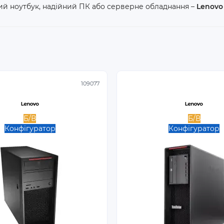
ий ноутбук, надійний ПК або серверне обладнання –
Lenovo
109077
Б/В
Б/В
Конфігуратор
Конфігуратор