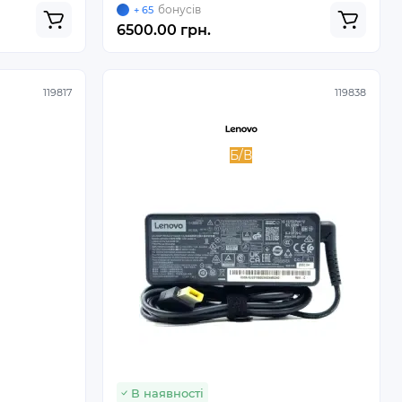
бонусів
+ 65
6500.00 грн.
119817
119838
Б/В
В наявності