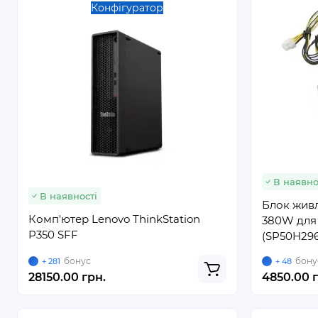
Конфігуратор
В наявно
В наявності
Блок жив
Комп'ютер Lenovo ThinkStation
380W для 
P350 SFF
(SP50H296
бонус
бону
+ 281
+ 48
28150.00 грн.
4850.00 г