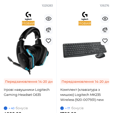
1029283
109276
Новий
Новий
Передзамовлення 14-20 днів
Передзамовлення 14-20 днів
Ігрові навушники Logitech
Комплект (клавіатура з
Gaming Headset G635
мишою) Logitech MK235
Wireless (920-007931) new
бонусів
бонусів
+ 40
+ 17