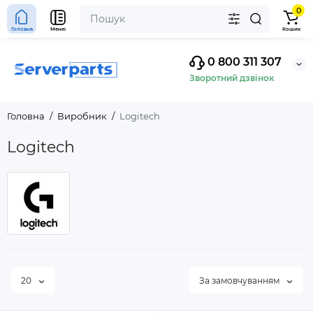
0
Головна
Меню
Кошик
0 800 311 307
Зворотний дзвінок
Головна
Виробник
Logitech
Logitech
20
За замовчуванням