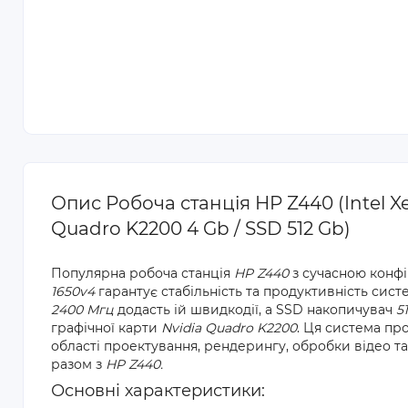
Опис Робоча станція HP Z440 (Intel X
Quadro K2200 4 Gb / SSD 512 Gb)
Популярна робоча станція
HP Z440
з сучасною конф
1650v4
гарантує стабільність та продуктивність сис
2400 Мгц
додасть ій швидкодії, а SSD накопичувач
5
графічної карти
Nvidia Quadro K2200
. Ця система пр
області проектування, рендерингу, обробки відео т
разом з
HP Z440.
Основні характеристики: