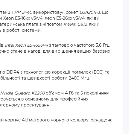
танції
HP Z440
використовує сокет
LGA2011-3
, що
Xeon E5-16xx v3/v4, Xeon E5-26xx v3/v4, які ви
атеринська плата з чіпсетом
Intel® C612
, який
ь в роботі системи.
ів
Intel Xeon E5-1650v4
з тактовою частотою 3.6 Ггц
очно стане в нагоді для вирішення ваших базових
ю DDR4 з технологією корекції помилок (ECC) та
більності та швидкості роботи 2400 Мгц.
Nvidia Quadro K2200
об'ємом 4 Гб та 5 поколінням
товується в основному для професійних
'ютерному проектуванні.
й корпус 4U матового чорного кольору, оснащена