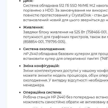
Диск:
Система обладнана 512 Гб SSD NVME M.2 накопи
порівняно з HDD. За замовчування ми використ
повністю протестований у CrystalDisk - стан д
встановлений новий для цього зверніться до
Живлення:
Завдяки блоку живлення на 525 Вт (758466-001, 
потужності для графічних пристроїв, також ви
(858854-001, 719795-005).
Система охолодження:
HP Z440
обладнана базовим кулером для проце
встановити кулер для оперативної пам'яті (7487
Зміна конфігурацій:
Зміни комплектуючих доступні у нашому конфіг
можете змінити модель процесора, об'єм операт
охолодження. У випадку відсутності необхідни
менеджера.
Операційна система:
Робоча станція HP Z440 без попередньо встано
можливість самостійно обрати не активовану в