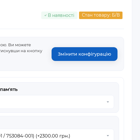
Стан товару: Б/В
В наявності
кою. Ви можете
атиснувши на кнопку
Змінити конфігурацію
пам'ять