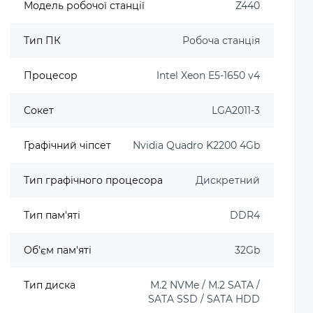
Модель робочої станції
Z440
Тип ПК
Робоча станція
Процесор
Intel Xeon E5-1650 v4
Сокет
LGA2011-3
Графічний чіпсет
Nvidia Quadro K2200 4Gb
Тип графічного процесора
Дискретний
Тип пам'яті
DDR4
Об'єм пам'яті
32Gb
Тип диска
M.2 NVMe / M.2 SATA /
SATA SSD / SATA HDD