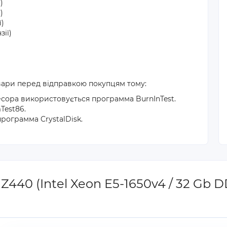
)
)
ї)
зії)
вари перед відправкою покупцям тому:
есора використовується программа BurnInTest.
Test86.
рограмма CrystalDisk.
Z440 (Intel Xeon E5-1650v4 / 32 Gb 