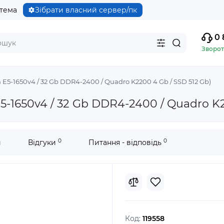
стема
Зібрати власний сервер/пк
0 
Зворот
 E5-1650v4 / 32 Gb DDR4-2400 / Quadro K2200 4 Gb / SSD 512 Gb)
5-1650v4 / 32 Gb DDR4-2400 / Quadro K2
0
0
и
Відгуки
Питання - відповідь
Код:
119558