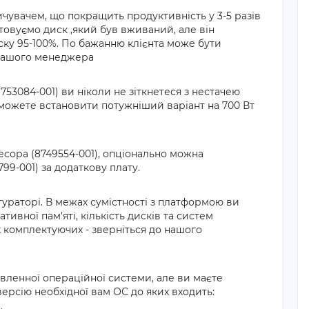
чувачем, що покращить продуктивність у 3-5 разів
овуємо диск ,який був вживаний, але він
иску 95-100%. По бажанню клієнта може бути
 нашого менеджера
753084-001) ви ніколи не зіткнетеся з нестачею
 можете встановити потужніший варіант на 700 Вт
сора (8749554-001), опціонально можна
99-001) за додаткову плату.
ураторі. В межах сумістності з платформою ви
ивної пам'яті, кількість дисків та систем
х комплектуючих - зверніться до нашого
вленної операційної системи, але ви маєте
ерсію необхідної вам ОС до яких входить: