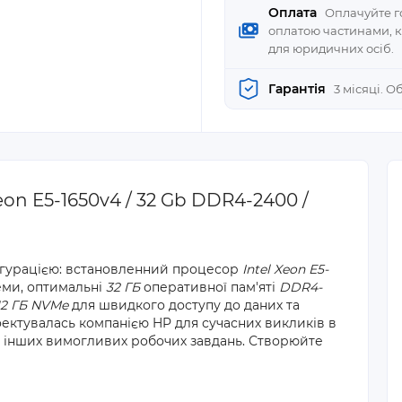
Оплата
Оплачуйте го
оплатою частинами, 
для юридичних осіб.
Гарантія
3 місяці. 
eon E5-1650v4 / 32 Gb DDR4-2400 /
ігурацією: встановленний процесор
Intel Xeon E5-
теми, оптимальні
32 ГБ
оперативної пам'яті
DDR4-
12 ГБ NVMe
для швидкого доступу до даних та
оектувалась компанією HP для сучасних викликів в
а інших вимогливих робочих завдань. Створюйте