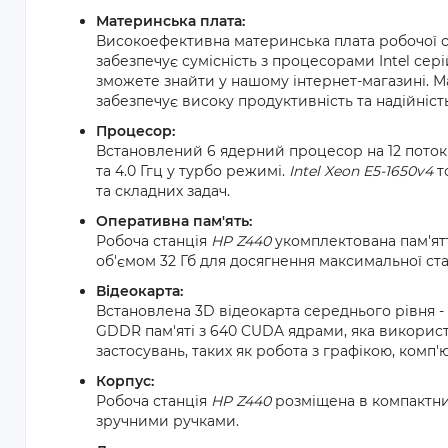
Материнська плата:
Високоефективна материнська плата робочої с
забезпечує сумісність з процесорами Intel серій 
зможете знайти у нашому інтернет-магазині. М
забезпечує високу продуктивність та надійніст
Процесор:
Встановлений 6 ядерний процесор на 12 поток
та 4.0 Ггц у турбо режимі.
Intel Xeon E5-1650v4
т
та складних задач.
Оперативна пам'ять:
Робоча станція
HP Z440
укомплектована пам'ятт
об'ємом 32 Гб для досягнення максимальної ста
Відеокарта:
Встановлена 3D відеокарта середнього рівня -
GDDR пам'яті з 640 CUDA ядрами, яка викорис
застосувань, таких як робота з графікою, комп
Корпус:
Робоча станція
HP Z440
розміщена в компактни
зручними ручками.