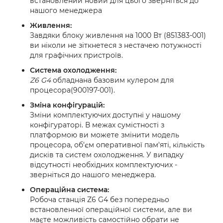
встановлений новий для цього зверніться до
нашого менеджера
Живлення:
Завдяки блоку живлення на 1000 Вт (851383-001)
ви ніколи не зіткнетеся з нестачею потужності
для графічних пристроїв.
Система охолодження:
Z6 G4
обладнана базовим кулером для
процесора(900197-001).
Зміна конфігурацій:
Зміни комплектуючих доступні у нашому
конфігураторі. В межах сумістності з
платформою ви можете змінити модель
процесора, об'єм оперативної пам'яті, кількість
дисків та систем охолодження. У випадку
відсутності необхідних комплектуючих -
зверніться до нашого менеджера.
Операційна система:
Робоча станція Z6 G4 без попередньо
встановленної операційної системи, але ви
маєте можливість самостійно обрати не