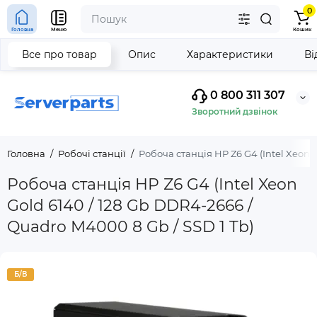
0
Головна
Меню
Кошик
Все про товар
Опис
Характеристики
Ві
0 800 311 307
Зворотний дзвінок
Головна
Робочі станції
Робоча станція HP Z6 G4 (Intel Xeon G
Робоча станція HP Z6 G4 (Intel Xeon
Gold 6140 / 128 Gb DDR4-2666 /
Quadro M4000 8 Gb / SSD 1 Tb)
Б/В