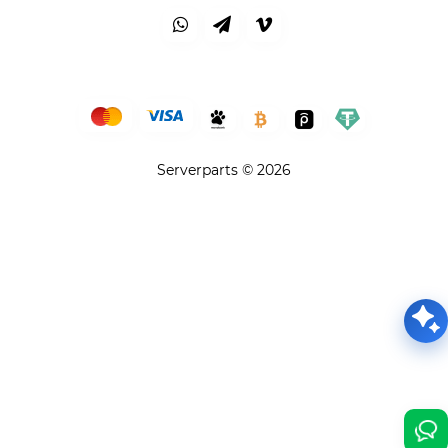
Serverparts © 2026
Привіт👋 Я AI Консультант ServerParts!
Не знаєш, що обрати? Я допоможу! 💪