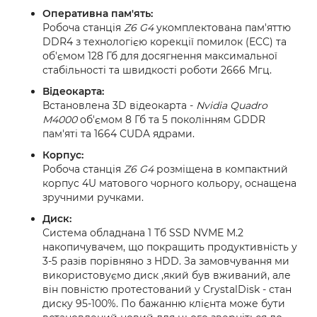
Оперативна пам'ять:
Робоча станція
Z6 G4
укомплектована пам'яттю
DDR4 з технологією корекції помилок (ECC) та
об'ємом 128 Гб для досягнення максимальної
стабільності та швидкості роботи 2666 Мгц.
Відеокарта:
Встановлена 3D відеокарта -
Nvidia Quadro
M4000
об'ємом 8 Гб та 5 поколінням GDDR
пам'яті та 1664 CUDA ядрами.
Корпус:
Робоча станція
Z6 G4
розміщена в компактний
корпус 4U матового чорного кольору, оснащена
зручними ручками.
Диск:
Система обладнана 1 Тб SSD NVME M.2
накопичувачем, що покращить продуктивність у
3-5 разів порівняно з HDD. За замовчування ми
використовуємо диск ,який був вживаний, але
він повністю протестований у CrystalDisk - стан
диску 95-100%. По бажанню клієнта може бути