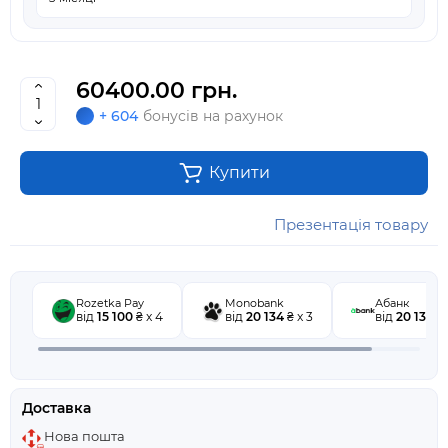
60400.00 грн.
+ 604
бонусів на рахунок
Купити
Презентація товару
Rozetka Pay
Monobank
Абанк
від
15 100
₴ x 4
від
20 134
₴ x 3
від
20 134
₴ 
Доставка
Нова пошта