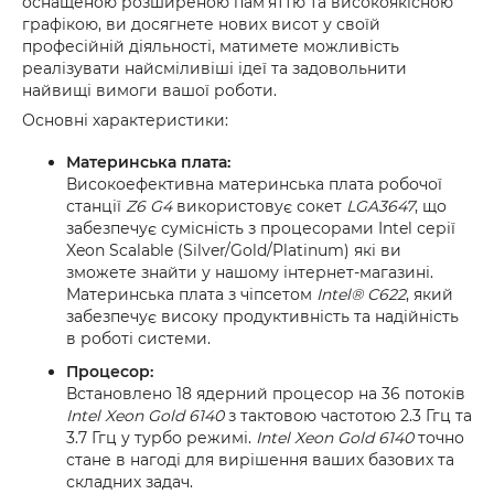
оснащеною розширеною пам'яттю та високоякісною
графікою, ви досягнете нових висот у своїй
професійній діяльності, матимете можливість
реалізувати найсміливіші ідеї та задовольнити
найвищі вимоги вашої роботи.
Основні характеристики:
Материнська плата:
Високоефективна материнська плата робочої
станції
Z6 G4
використовує сокет
LGA3647
, що
забезпечує сумісність з процесорами Intel серії
Xeon Scalable (Silver/Gold/Platinum) які ви
зможете знайти у нашому інтернет-магазині.
Материнська плата з чіпсетом
Intel® C622
, який
забезпечує високу продуктивність та надійність
в роботі системи.
Процесор:
Встановлено 18 ядерний процесор на 36 потоків
Intel Xeon Gold 6140
з тактовою частотою 2.3 Ггц та
3.7 Ггц у турбо режимі.
Intel Xeon Gold 6140
точно
стане в нагоді для вирішення ваших базових та
складних задач.