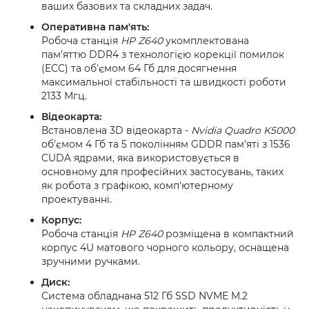
ваших базових та складних задач.
Оперативна пам'ять:
Робоча станція
HP Z640
укомплектована
пам'яттю DDR4 з технологією корекції помилок
(ECC) та об'ємом 64 Гб для досягнення
максимальної стабільності та швидкості роботи
2133 Мгц.
Відеокарта:
Встановлена 3D відеокарта -
Nvidia Quadro K5000
об'ємом 4 Гб та 5 поколінням GDDR пам'яті з 1536
CUDA ядрами, яка використовується в
основному для професійних застосувань, таких
як робота з графікою, комп'ютерному
проектуванні.
Корпус:
Робоча станція
HP Z640
розміщена в компактний
корпус 4U матового чорного кольору, оснащена
зручними ручками.
Диск:
Система обладнана 512 Гб SSD NVME M.2