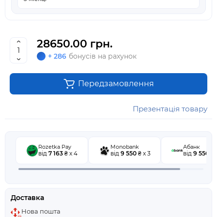
28650.00 грн.
+ 286
бонусів на рахунок
Передзамовлення
Презентація товару
Rozetka Pay
Monobank
Абанк
від
7 163
₴ x 4
від
9 550
₴ x 3
від
9 550
₴ 
Доставка
Нова пошта