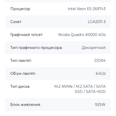
Процесор
Intel Xeon E5-2697v3
Сокет
LGA2011-3
Графічний чіпсет
Nvidia Quadro K5000 4Gb
Тип графічного процесора
Дискретний
Тип пам'яті
DDR4
Об'єм пам'яті
64Gb
Тип диска
M.2 NVMe / M.2 SATA / SATA
SSD / SATA HDD
Блок живлення
925W