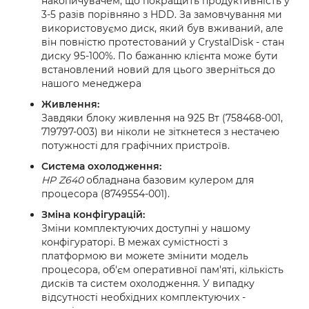
накопичувачем, що покращить продуктивність у
3-5 разів порівняно з HDD. За замовчування ми
використовуємо диск, який був вживаний, але
він повністю протестований у CrystalDisk - стан
диску 95-100%. По бажанню клієнта може бути
встановлений новий для цього зверніться до
нашого менеджера
Живлення:
Завдяки блоку живлення на 925 Вт (758468-001,
719797-003) ви ніколи не зіткнетеся з нестачею
потужності для графічних пристроїв.
Система охолодження:
HP Z640
обладнана базовим кулером для
процесора (8749554-001).
Зміна конфігурацій:
Зміни комплектуючих доступні у нашому
конфігураторі. В межах сумістності з
платформою ви можете змінити модель
процесора, об'єм оперативної пам'яті, кількість
дисків та систем охолодження. У випадку
відсутності необхідних комплектуючих -