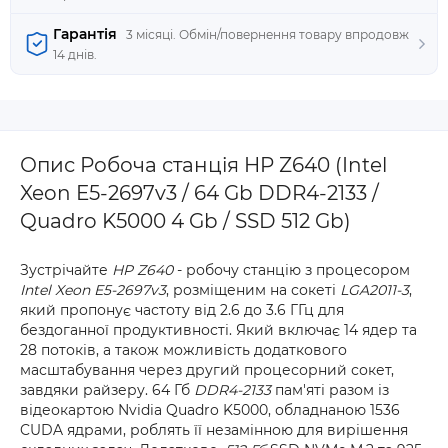
Гарантія
3 місяці. Обмін/повернення товару впродовж
14 днів.
Опис Робоча станція HP Z640 (Intel
Xeon E5-2697v3 / 64 Gb DDR4-2133 /
Quadro K5000 4 Gb / SSD 512 Gb)
Зустрічайте
HP Z640
- робочу станцію з процесором
Intel Xeon E5-2697v3
, розміщеним на сокеті
LGA2011-3
,
який пропонує частоту від 2.6 до 3.6 ГГц для
бездоганної продуктивності. Який включає 14 ядер та
28 потоків, а також можливість додаткового
масштабування через другий процесорний сокет,
завдяки райзеру. 64 Гб
DDR4-
2133
пам'яті разом із
відеокартою Nvidia Quadro K5000, обладнаною 1536
CUDA ядрами, роблять її незамінною для вирішення