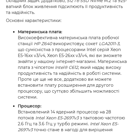
складних задач. Додатково,
512 Гб
SSD NVMe M.2 та 925-
ватний блок живлення підсилюють її продуктивність
та надійність.
Основні характеристики:
Материнська плата:
Високоефективна материнська плата робочої
станції
HP Z640
використовує сокет
LGA2011-3
,
що сумісністна з процесорами Intel серій Xeon
E5-16xx v3/v4, Xeon E5-26xx v3/v4, які ви зможете
знайти у нашому інтернет-магазині. Материнська
плата з чіпсетом
Intel® C612
, який надає високу
продуктивність та надійність в роботі системи.
Проте це ще не все, додатково ви можете
встановити плату розширення для другого
процесору, що суттєво збільшить можливості
системи.
Процесор:
Встановлений 14 ядерний процесор на 28
потоків
Intel Xeon E5-2697v3
з тактовою частотою
2.6 Ггц та 3.6 Ггц у турбо режимі.
Intel Xeon E5-
2697v3
точно стане в нагоді для вирішення