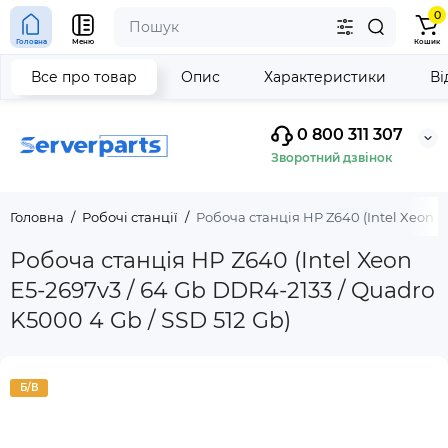
0
Головна
Меню
Кошик
Все про товар
Опис
Характеристики
Ві
0 800 311 307
Зворотний дзвінок
Головна
Робочі станції
Робоча станція HP Z640 (Intel Xeon E
Робоча станція HP Z640 (Intel Xeon
E5-2697v3 / 64 Gb DDR4-2133 / Quadro
K5000 4 Gb / SSD 512 Gb)
Б/В