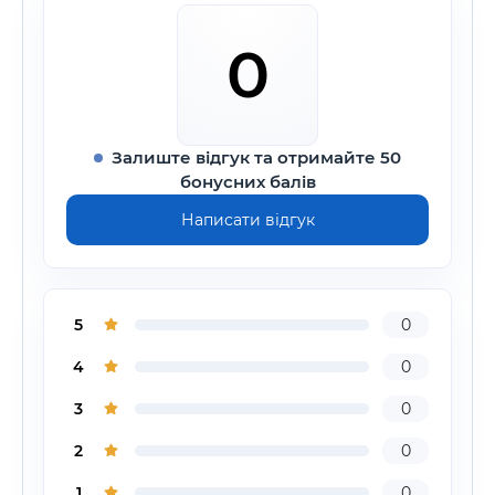
0
Залиште відгук та отримайте 50
бонусних балів
Написати відгук
5
0
4
0
3
0
2
0
1
0