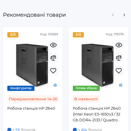
Рекомендовані товари
Код:
101569
Код:
119579
Б/В
Б/В
Конфігуратор
Готова збірка
Передзамовлення 14-20 днів
В наявностi
Робоча станція HP Z640
Робоча станція HP Z640
(Intel Xeon E5-1650v3 / 32
Gb DDR4-2133 / Quadro
K2200 4 Gb / SSD 256 Gb)
бонусів
бонуси
+ 79
+ 204