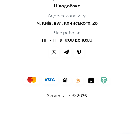
Цілодобово
Адреса магазину:
м. Київ, вул. Кониського, 26
Час роботи:
ПН - ПТ з 10:00 до 18:00
Serverparts © 2026
Привіт👋 Я AI Консультант ServerParts!
Не знаєш, що обрати? Я допоможу! 💪