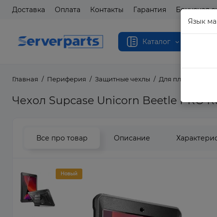
Доставка
Оплата
Контакты
Гарантия
Бонусная с
Язык ма
Каталог
Главная
Периферия
Защитные чехлы
Для планшетов
Чехол Supcase Unicorn Beetle PRO Rug
Все про товар
Описание
Характери
Новый