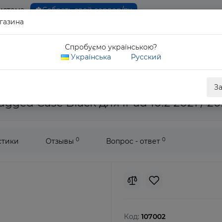
истема
Собрать свой сервер/пк
газина
0 80
Спробуємо українською?
Обратны
Українська
Русский
Чехол Supcase Unicorn Beetle PRO Rugged Case Black для iPad 10.2 2
З
ged Case Black для iPad 10.2 2021 / 202
0
0
стики
Отзывы
Вопрос - ответ
Код:
107002