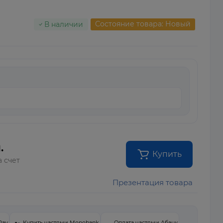
Состояние товара: Новый
В наличии
.
Купить
а счет
Презентация товара
Pay
Купить частями Monobank
Оплата частями Абанк