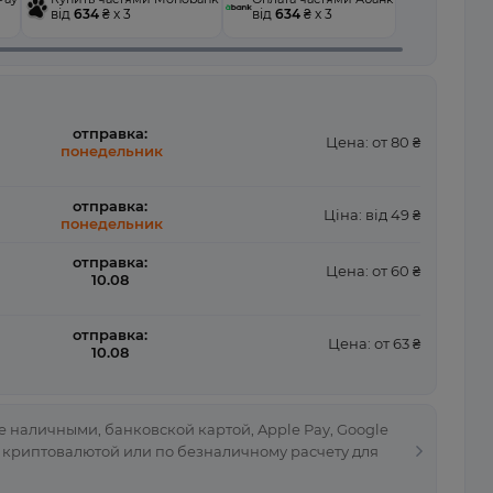
від
634
₴ x 3
від
634
₴ x 3
отправка:
Цена: от 80 ₴
понедельник
отправка:
Ціна: від 49 ₴
понедельник
отправка:
Цена: от 60 ₴
10.08
отправка:
Цена: от 63 ₴
10.08
 наличными, банковской картой, Apple Pay, Google
, криптовалютой или по безналичному расчету для