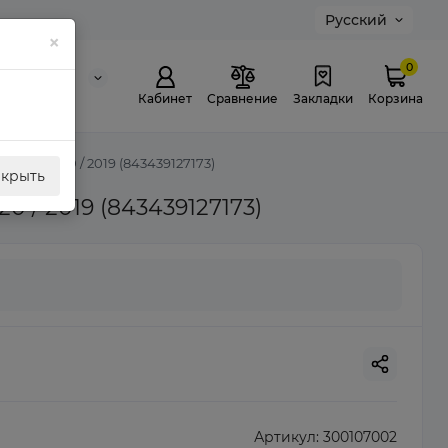
Русский
×
0
0 311 307
й звонок
Кабинет
Сравнение
Закладки
Корзина
021 / 2020 / 2019 (843439127173)
акрыть
0 / 2019 (843439127173)
Артикул:
300107002