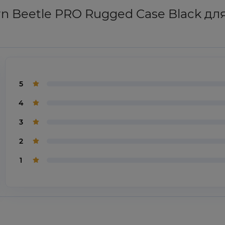
 Beetle PRO Rugged Case Black для iP
5
4
3
2
1