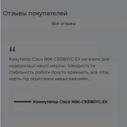
Отзывы покупателей
Все отзывы
“
Комутатор Cisco N9K-C93180YC-EX ми взяли для
модернізації нашої мережі. Швидкість та
стабільність роботи просто вражають, все літає
навіть під серйозним навантаженням.
Налаштування вимагало часу і знань але це
очікувано
Коммутатор Cisco N9K-C93180YC-EX