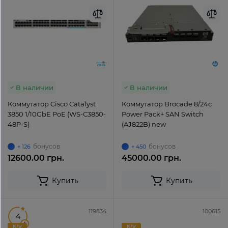
В наличии
В наличии
Коммутатор Cisco Catalyst
Коммутатор Brocade 8/24c
3850 1/10GbE PoE (WS-C3850-
Power Pack+ SAN Switch
48P-S)
(AJ822B) new
бонусов
бонусов
+ 126
+ 450
12600.00 грн.
45000.00 грн.
Купить
Купить
119834
100615
4
1
Б/У
Б/У