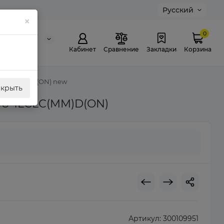
Русский
×
0
0 311 307
й звонок
Кабинет
Сравнение
Закладки
Корзина
1LCLC(MM)D(ON) new
акрыть
CU-1LCLC(MM)D(ON)
Артикул:
300109951