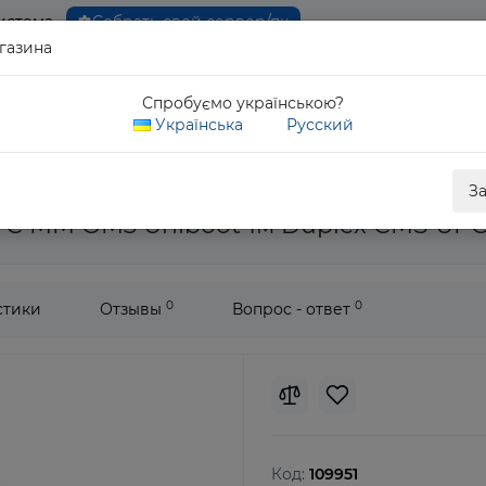
истема
Собрать свой сервер/пк
газина
0 80
Спробуємо українською?
Обратны
Українська
Русский
птический LC/UPC-LC/UPC MM OM3 Uniboot 1м Duplex CMS UPCU-
З
PC MM OM3 Uniboot 1м Duplex CMS UP
0
0
стики
Отзывы
Вопрос - ответ
Код:
109951