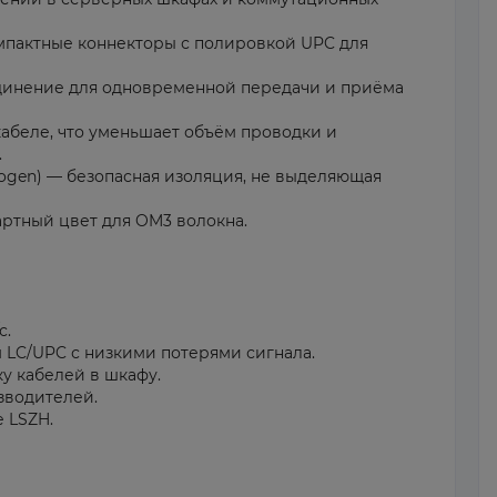
омпактные коннекторы с полировкой UPC для
динение для одновременной передачи и приёма
кабеле, что уменьшает объём проводки и
.
ogen) — безопасная изоляция, не выделяющая
ртный цвет для OM3 волокна.
с.
LC/UPC с низкими потерями сигнала.
ку кабелей в шкафу.
зводителей.
 LSZH.