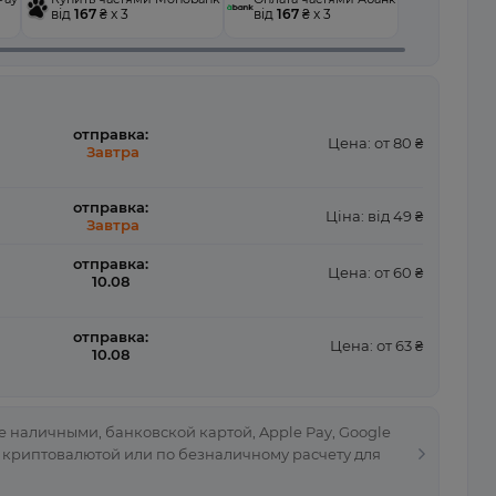
від
167
₴ x 3
від
167
₴ x 3
отправка:
Цена: от 80 ₴
Завтра
отправка:
Ціна: від 49 ₴
Завтра
отправка:
Цена: от 60 ₴
10.08
отправка:
Цена: от 63 ₴
10.08
 наличными, банковской картой, Apple Pay, Google
, криптовалютой или по безналичному расчету для