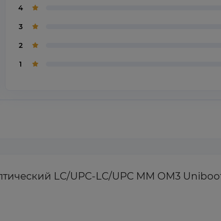
4
3
2
1
оптический LC/UPC-LC/UPC MM OM3 Uniboo