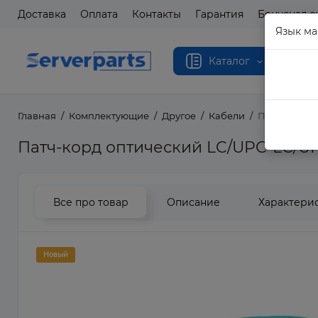
Доставка
Оплата
Контакты
Гарантия
Бонусная с
Язык ма
Каталог
Главная
Комплектующие
Другое
Кабели
Патч-корд о
Патч-корд оптический LC/UPC-LC/U
Все про товар
Описание
Характери
Новый