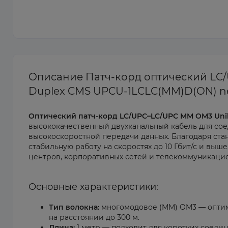
Описание Патч-корд оптический LC
Duplex CMS UPCU-1LCLC(MM)D(ON) 
Оптический патч-корд LC/UPC–LC/UPC MM OM3 Unib
высококачественный двухканальный кабель для со
высокоскоростной передачи данных. Благодаря ста
стабильную работу на скоростях до 10 Гбит/с и выш
центров, корпоративных сетей и телекоммуникацио
Основные характеристики:
Тип волокна:
многомодовое (MM) OM3 — оптими
на расстоянии до 300 м.
Длина:
1 метр — подходит для коротких соеди