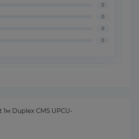
0
0
0
0
t 1м Duplex CMS UPCU-