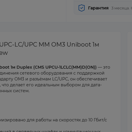
Гарантия
3 месяца.
/UPC-LC/UPC MM OM3 Uniboot 1м
new
oot 1м Duplex (CMS UPCU-1LCLC(MM)D(ON))
— это
единения сетевого оборудования с поддержкой
ндарту OM3 и разъёмам LC/UPC, он обеспечивает
е, что делает его идеальным выбором для дата-
нных систем.
зировано для работы на скоростях до 10 Гбит/с
нений в серверных шкафах и коммутационных