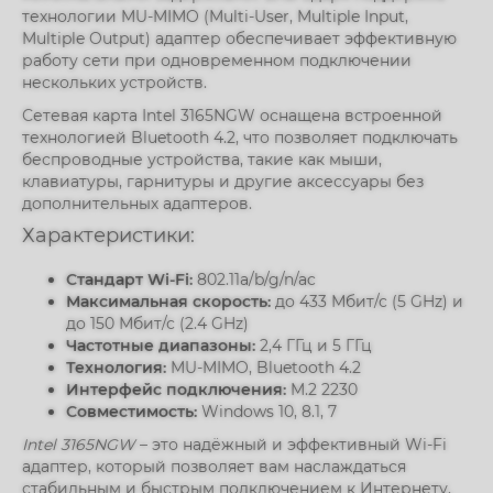
технологии MU-MIMO (Multi-User, Multiple Input,
Multiple Output) адаптер обеспечивает эффективную
работу сети при одновременном подключении
нескольких устройств.
Сетевая карта Intel 3165NGW оснащена встроенной
технологией Bluetooth 4.2, что позволяет подключать
беспроводные устройства, такие как мыши,
клавиатуры, гарнитуры и другие аксессуары без
дополнительных адаптеров.
Характеристики:
Стандарт Wi-Fi:
802.11a/b/g/n/ac
Максимальная скорость:
до 433 Мбит/с (5 GHz) и
до 150 Мбит/с (2.4 GHz)
Частотные диапазоны:
2,4 ГГц и 5 ГГц
Технология:
MU-MIMO, Bluetooth 4.2
Интерфейс подключения:
M.2 2230
Совместимость:
Windows 10, 8.1, 7
Intel 3165NGW
– это надёжный и эффективный Wi-Fi
адаптер, который позволяет вам наслаждаться
стабильным и быстрым подключением к Интернету,