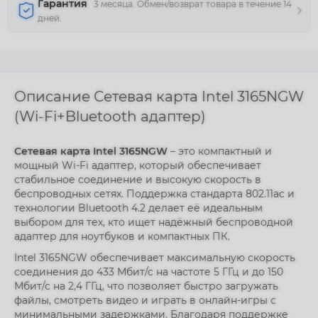
Гарантия
3 месяца. Обмен/возврат товара в течение 14
дней.
Описание Сетевая карта Intel 3165NGW
(Wi-Fi+Bluetooth адаптер)
Сетевая карта Intel 3165NGW
– это компактный и
мощный Wi-Fi адаптер, который обеспечивает
стабильное соединение и высокую скорость в
беспроводных сетях. Поддержка стандарта 802.11ac и
технологии Bluetooth 4.2 делает её идеальным
выбором для тех, кто ищет надёжный беспроводной
адаптер для ноутбуков и компактных ПК.
Intel 3165NGW обеспечивает максимальную скорость
соединения до 433 Мбит/с на частоте 5 ГГц и до 150
Мбит/с на 2,4 ГГц, что позволяет быстро загружать
файлы, смотреть видео и играть в онлайн-игры с
минимальными задержками. Благодаря поддержке