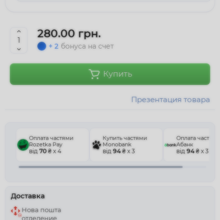
280.00 грн.
+ 2
бонуса на счет
Купить
Презентация товара
Оплата частями
Купить частями
Оплата частям
Rozetka Pay
Monobank
Абанк
від
70
₴ x 4
від
94
₴ x 3
від
94
₴ x 3
Доставка
Нова пошта
отделение