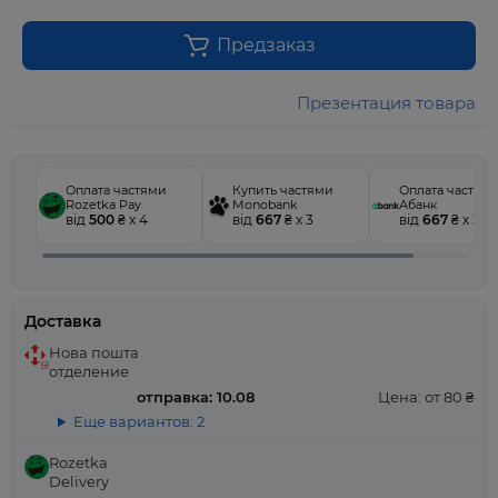
Предзаказ
Презентация товара
Оплата частями
Купить частями
Оплата частям
Rozetka Pay
Monobank
Абанк
від
500
₴ x 4
від
667
₴ x 3
від
667
₴ x 3
Доставка
Нова пошта
отделение
отправка: 10.08
Цена: от 80 ₴
Еще вариантов: 2
Rozetka
Delivery