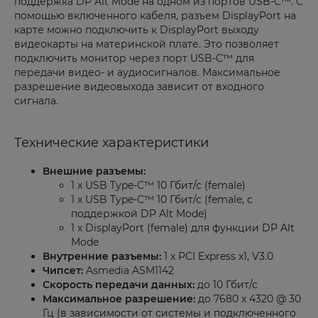
поддержка DP Alt Mode на одном из портов USB-C™. С
помощью включенного кабеля, разъем DisplayPort на
карте можно подключить к DisplayPort выходу
видеокарты на материнской плате. Это позволяет
подключить монитор через порт USB-C™ для
передачи видео- и аудиосигналов. Максимальное
разрешение видеовыхода зависит от входного
сигнала.
Технические характеристики
Внешние разъемы:
1 x USB Type-C™ 10 Гбит/с (female)
1 x USB Type-C™ 10 Гбит/с (female, с
поддержкой DP Alt Mode)
1 x DisplayPort (female) для функции DP Alt
Mode
Внутренние разъемы:
1 x PCI Express x1, V3.0
Чипсет:
Asmedia ASM1142
Скорость передачи данных:
до 10 Гбит/с
Максимальное разрешение:
до 7680 x 4320 @ 30
Гц (в зависимости от системы и подключенного