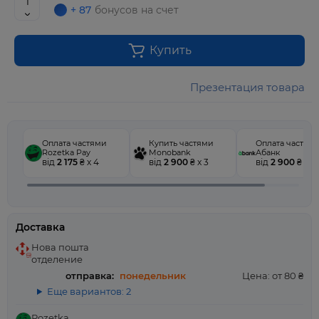
+ 87
бонусов на счет
Купить
Презентация товара
Оплата частями
Купить частями
Оплата частям
Rozetka Pay
Monobank
Абанк
від
2 175
₴ x 4
від
2 900
₴ x 3
від
2 900
₴ x 3
Доставка
Нова пошта
отделение
отправка:
понедельник
Цена: от 80 ₴
Еще вариантов: 2
Rozetka