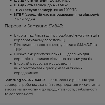
Швидкість читання:
до 530 МБ/с
Швидкість запису:
до 430 МБ/с
TBW (ресурс запису):
понад 1400 ТБ
MTBF (середній час напрацювання на відмову):
2 млн годин
Переваги Samsung SV843:
Висока надійність для цілодобової експлуатації в
корпоративному середовищі
Підтримка повного спектру команд S.M.A.R.T. та
TRIM
Низьке енергоспоживання — ідеально для
серверів з великою кількістю накопичувачів
Високий ресурс запису дозволяє
використовувати диск у навантажених
середовищах
Samsung SV843 960GB
— оптимальне рішення для
серверів, робочих станцій та корпоративних систем із
високими вимогами до продуктивності, стабільності
та довговічності.