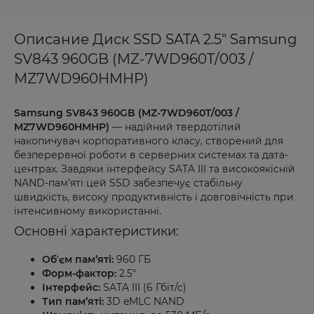
Описание Диск SSD SATA 2.5" Samsung
SV843 960GB (MZ-7WD960T/003 /
MZ7WD960HMHP)
Samsung SV843 960GB (MZ-7WD960T/003 /
MZ7WD960HMHP)
— надійний твердотілий
накопичувач корпоративного класу, створений для
безперервної роботи в серверних системах та дата-
центрах. Завдяки інтерфейсу SATA III та високоякісній
NAND-пам’яті цей SSD забезпечує стабільну
швидкість, високу продуктивність і довговічність при
інтенсивному використанні.
Основні характеристики:
Обʼєм пам’яті:
960 ГБ
Форм-фактор:
2.5"
Інтерфейс:
SATA III (6 Гбіт/с)
Тип пам’яті:
3D eMLC NAND