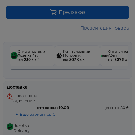
Предзаказ
Презентация товара
Оплата частями
Купить частями
Оплата частям
Rozetka Pay
Monobank
Абанк
від
230
₴ x 4
від
307
₴ x 3
від
307
₴ x 3
Доставка
Нова пошта
отделение
отправка: 10.08
Цена: от 80 ₴
Еще вариантов: 2
Rozetka
Delivery