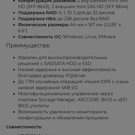
Конфигурация разъемов:
2 внутренних mini SAS
HD (SFF-8643), 2 внешних mini SAS HD (SFF-8644)
Поддержка RAID:
0, 1, 10, 5 для до 32 дисков
Поддержка HBA:
до 238 дисков без RAID
Физические размеры:
64 мм x 167 мм (2.535" x
6.6")
Совместимость ОС:
Windows, Linux, VMware
Преимущества:
Идеален для высокопроизводительных
решений с SAS/SATA HDD и SSD
Низкая задержка и высокая эффективность
благодаря драйверу PQIdriver
До 1.7M случайных операций чтения IOPS с очень
низкой задержкой 4KB I/O
Многофункциональное управление через
maxView Storage Manager, ARCCONF, BIOS и uEFI
BIOS утилиты
Возможность удаленного мониторинга,
конфигурации и обновления прошивки
Совместимость: