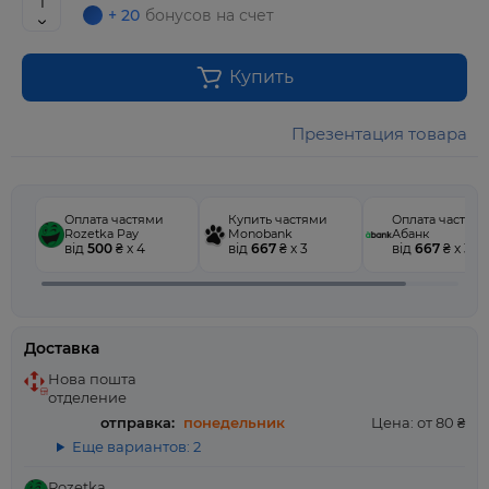
+ 20
бонусов на счет
Купить
Презентация товара
Оплата частями
Купить частями
Оплата частям
Rozetka Pay
Monobank
Абанк
від
500
₴ x 4
від
667
₴ x 3
від
667
₴ x 3
Доставка
Нова пошта
отделение
отправка:
понедельник
Цена: от 80 ₴
Еще вариантов: 2
Rozetka