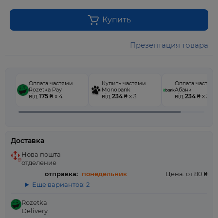
Купить
Презентация товара
Оплата частями
Купить частями
Оплата частям
Rozetka Pay
Monobank
Абанк
від
175
₴ x 4
від
234
₴ x 3
від
234
₴ x 3
Доставка
Нова пошта
отделение
отправка:
понедельник
Цена: от 80 ₴
Еще вариантов: 2
Rozetka
Delivery