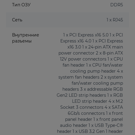
Тип ОЗУ
DDR5
Сеть
1 x RJ45
Внутренние
1 x PCI Express x16 5.0 1 x PCI
разъемы
Express x16 4.0 1 x PCI Express
x16 3.0 1 x 24-pin ATX main
power connector 2 x 8-pin ATX
12V power connectors 1 x CPU
fan header 1 x CPU fan/water
cooling pump header 4 x
system fan headers 2 x system
fan/water cooling pump
headers 3 x addressable RGB
Gen2 LED strip headers 1 x RGB
LED strip header 4 x M.2
Socket 3 connectors 4 x SATA
6Gb/s connectors 1 x front
panel header 1 x front panel
audio header 1 x USB Type-C®
header 1 x USB 3.2 Gen 1 header