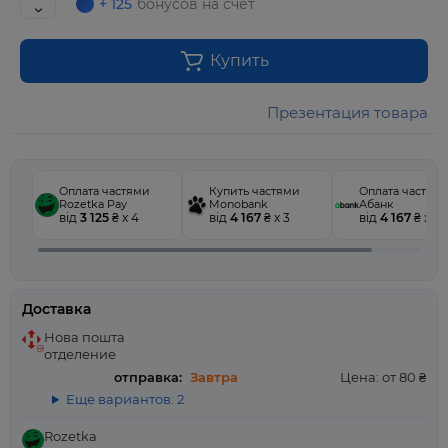
+ 125
бонусов на счет
Купить
Презентация товара
Оплата частями
Купить частями
Оплата частям
Rozetka Pay
Monobank
Абанк
від
3 125
₴ x 4
від
4 167
₴ x 3
від
4 167
₴ x 3
Доставка
Нова пошта
отделение
отправка:
Завтра
Цена: от 80 ₴
Еще вариантов: 2
Rozetka