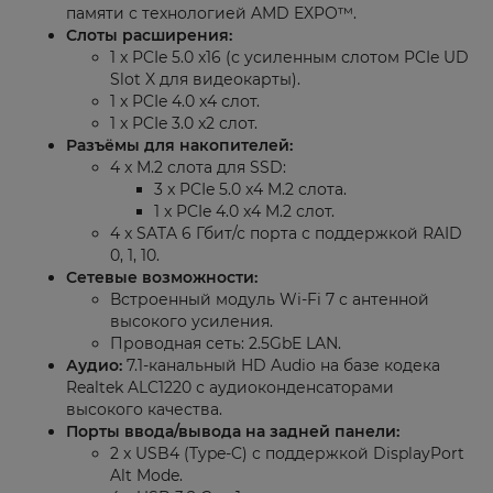
памяти с технологией AMD EXPO™.
Слоты расширения:
1 x PCIe 5.0 x16 (с усиленным слотом PCIe UD
Slot X для видеокарты).
1 x PCIe 4.0 x4 слот.
1 x PCIe 3.0 x2 слот.
Разъёмы для накопителей:
4 x M.2 слота для SSD:
3 x PCIe 5.0 x4 M.2 слота.
1 x PCIe 4.0 x4 M.2 слот.
4 x SATA 6 Гбит/с порта с поддержкой RAID
0, 1, 10.
Сетевые возможности:
Встроенный модуль Wi-Fi 7 с антенной
высокого усиления.
Проводная сеть: 2.5GbE LAN.
Аудио:
7.1-канальный HD Audio на базе кодека
Realtek ALC1220 с аудиоконденсаторами
высокого качества.
Порты ввода/вывода на задней панели:
2 x USB4 (Type-C) с поддержкой DisplayPort
Alt Mode.