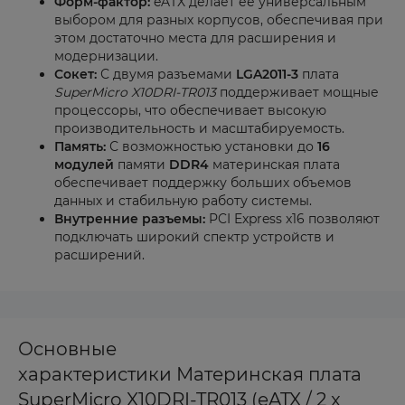
Форм-фактор:
eATX делает ее универсальным
выбором для разных корпусов, обеспечивая при
этом достаточно места для расширения и
модернизации.
Сокет:
С двумя разъемами
LGA2011-3
плата
SuperMicro X10DRI-TR013
поддерживает мощные
процессоры, что обеспечивает высокую
производительность и масштабируемость.
Память:
С возможностью установки до
16
модулей
памяти
DDR4
материнская плата
обеспечивает поддержку больших объемов
данных и стабильную работу системы.
Внутренние разъемы:
PCI Express x16 позволяют
подключать широкий спектр устройств и
расширений.
Основные
характеристики Материнская плата
SuperMicro X10DRI-TR013 (eATX / 2 x