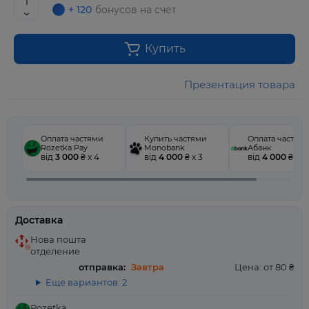
+ 120
бонусов на счет
Купить
Презентация товара
Оплата частями
Купить частями
Оплата частям
Rozetka Pay
Monobank
Абанк
від
3 000
₴ x 4
від
4 000
₴ x 3
від
4 000
₴ x 3
Доставка
Нова пошта
отделение
отправка:
Завтра
Цена: от 80 ₴
Еще вариантов: 2
Rozetka