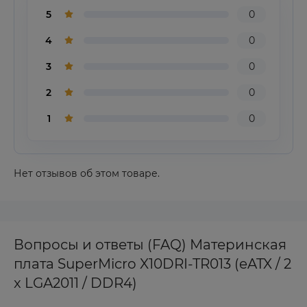
5
0
4
0
3
0
2
0
1
0
Нет отзывов об этом товаре.
Вопросы и ответы (FAQ) Материнская
плата SuperMicro X10DRI-TR013 (eATX / 2
x LGA2011 / DDR4)