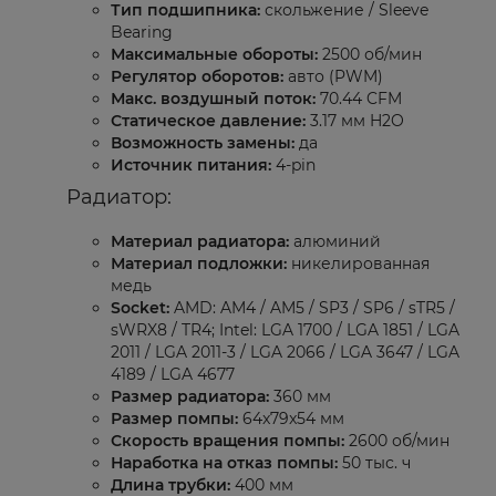
Тип подшипника:
скольжение / Sleeve
Bearing
Максимальные обороты:
2500 об/мин
Регулятор оборотов:
авто (PWM)
Макс. воздушный поток:
70.44 CFM
Статическое давление:
3.17 мм H2O
Возможность замены:
да
Источник питания:
4-pin
Радиатор:
Материал радиатора:
алюминий
Материал подложки:
никелированная
медь
Socket:
AMD: AM4 / AM5 / SP3 / SP6 / sTR5 /
sWRX8 / TR4; Intel: LGA 1700 / LGA 1851 / LGA
2011 / LGA 2011-3 / LGA 2066 / LGA 3647 / LGA
4189 / LGA 4677
Размер радиатора:
360 мм
Размер помпы:
64x79x54 мм
Скорость вращения помпы:
2600 об/мин
Наработка на отказ помпы:
50 тыс. ч
Длина трубки:
400 мм