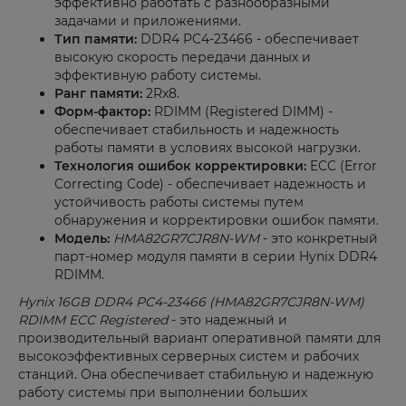
эффективно работать с разнообразными
задачами и приложениями.
Тип памяти:
DDR4 PC4-23466 - обеспечивает
высокую скорость передачи данных и
эффективную работу системы.
Ранг памяти:
2Rx8.
Форм-фактор:
RDIMM (Registered DIMM) -
обеспечивает стабильность и надежность
работы памяти в условиях высокой нагрузки.
Технология ошибок корректировки:
ECC (Error
Correcting Code) - обеспечивает надежность и
устойчивость работы системы путем
обнаружения и корректировки ошибок памяти.
Модель:
HMA82GR7CJR8N-WM
- это конкретный
парт-номер модуля памяти в серии Hynix DDR4
RDIMM.
Hynix 16GB DDR4 PC4-23466 (HMA82GR7CJR8N-WM)
RDIMM ECC Registered
- это надежный и
производительный вариант оперативной памяти для
высокоэффективных серверных систем и рабочих
станций. Она обеспечивает стабильную и надежную
работу системы при выполнении больших