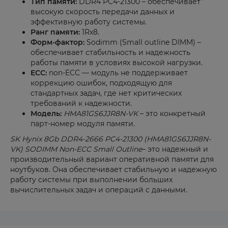
Тип памяти:
DDR4 PC4-21300 – обеспечивает
высокую скорость передачи данных и
эффективную работу системы.
Ранг памяти:
1Rx8.
Форм-фактор:
Sodimm (Small outline DIMM) –
обеспечивает стабильность и надежность
работы памяти в условиях высокой нагрузки.
ECC:
non-ECC — модуль не поддерживает
коррекцию ошибок, подходящую для
стандартных задач, где нет критических
требований к надежности.
Модель:
HMA81GS6JJR8N-VK
– это конкретный
парт-номер модуля памяти.
SK Hynix 8Gb DDR4-2666 PC4-21300 (HMA81GS6JJR8N-
VK) SODIMM Non-ECC Small Outline
– это надежный и
производительный вариант оперативной памяти для
ноутбуков. Она обеспечивает стабильную и надежную
работу системы при выполнении больших
вычислительных задач и операций с данными.