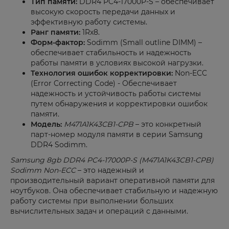
Тип памяти:
DDR4 PC4-17000P-S – обеспечивает
высокую скорость передачи данных и
эффективную работу системы.
Ранг памяти:
1Rx8.
Форм-фактор:
Sodimm (Small outline DIMM) –
обеспечивает стабильность и надежность
работы памяти в условиях высокой нагрузки.
Технология ошибок корректировки:
Non-ECC
(Error Correcting Code) - Обеспечивает
надежность и устойчивость работы системы
путем обнаружения и корректировки ошибок
памяти.
Модель:
M471A1K43CB1-CPB
– это конкретный
парт-номер модуля памяти в серии Samsung
DDR4 Sodimm.
Samsung 8gb DDR4 PC4-17000P-S (M471A1K43CB1-CPB)
Sodimm Non-ECC
– это надежный и
производительный вариант оперативной памяти для
ноутбуков. Она обеспечивает стабильную и надежную
работу системы при выполнении больших
вычислительных задач и операций с данными.