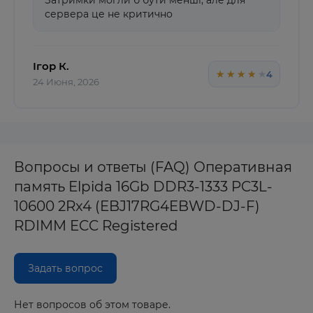
Затримки могли б бути менші, але для
сервера це не критично
Ігор К.
★★★★★
★★★★★
4
24 Июня, 2026
Вопросы и ответы (FAQ) Оперативная
память Elpida 16Gb DDR3-1333 PC3L-
10600 2Rx4 (EBJ17RG4EBWD-DJ-F)
RDIMM ECC Registered
Задать вопрос
Нет вопросов об этом товаре.