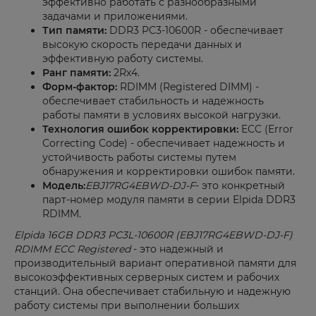
эффективно работать с разнообразными
задачами и приложениями.
Тип памяти:
DDR3 PC3-10600R - обеспечивает
высокую скорость передачи данных и
эффективную работу системы.
Ранг памяти:
2Rx4.
Форм-фактор:
RDIMM (Registered DIMM) -
обеспечивает стабильность и надежность
работы памяти в условиях высокой нагрузки.
Технология ошибок корректировки:
ECC (Error
Correcting Code) - обеспечивает надежность и
устойчивость работы системы путем
обнаружения и корректировки ошибок памяти.
Модель:
EBJ17RG4EBWD-DJ-F
- это конкретный
парт-номер модуля памяти в серии Elpida DDR3
RDIMM.
Elpida 16
GB DDR3 PC3L-10600R (EBJ17RG4EBWD-DJ-F)
RDIMM ECC Registered
- это надежный и
производительный вариант оперативной памяти для
высокоэффективных серверных систем и рабочих
станций. Она обеспечивает стабильную и надежную
работу системы при выполнении больших