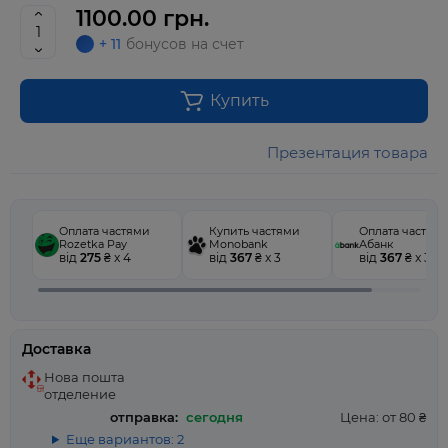
1100.00 грн.
+ 11
бонусов на счет
Купить
Презентация товара
Оплата частями
Купить частями
Оплата частям
Rozetka Pay
Monobank
Абанк
від
275
₴ x 4
від
367
₴ x 3
від
367
₴ x 3
Доставка
Нова пошта
отделение
отправка:
сегодня
Цена: от 80 ₴
Еще вариантов: 2