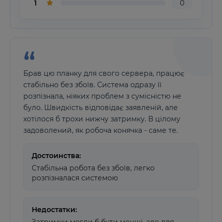
1
0
Брав цю планку для свого сервера, працює
стабільно без збоїв. Система одразу її
розпізнала, ніяких проблем з сумісністю не
було. Швидкість відповідає заявленій, але
хотілося б трохи нижчу затримку. В цілому
задоволений, як робоча конячка - саме те.
Достоинства:
Стабільна робота без збоїв, легко
розпізналася системою
Недостатки: