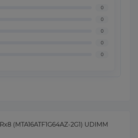
0
0
0
0
0
2Rx8 (MTA16ATF1G64AZ-2G1) UDIMM