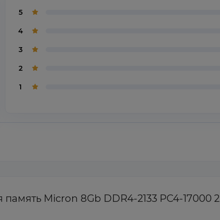
5
4
3
2
1
 память Micron 8Gb DDR4-2133 PC4-17000 