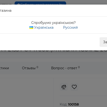
истема
Собрать свой сервер/пк
газина
0 80
Спробуємо українською?
Обратны
Українська
Русский
вная память Micron 8Gb DDR4-2133 PC4-17000 2Rx8 (MTA16ATF1G6
З
R4-2133 PC4-17000 (MTA16ATF1G64AZ-2
0
0
стики
Отзывы
Вопрос - ответ
Код:
100158