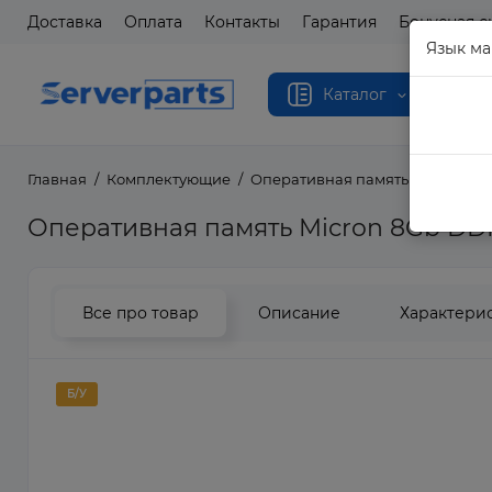
Доставка
Оплата
Контакты
Гарантия
Бонусная с
Язык ма
Каталог
Главная
Комплектующие
Оперативная память
Операти
Оперативная память Micron 8Gb DD
Все про товар
Описание
Характери
Б/У