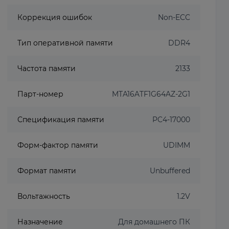
Коррекция ошибок
Non-ECC
Тип оперативной памяти
DDR4
Частота памяти
2133
Парт-номер
MTA16ATF1G64AZ-2G1
Спецификация памяти
PC4-17000
Форм-фактор памяти
UDIMM
Формат памяти
Unbuffered
Вольтажность
1.2V
Назначение
Для домашнeго ПК