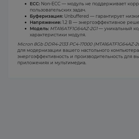
ECC:
Non-ECC — модуль не поддерживает корре
пользовательских задач.
Буферизация:
Unbuffered — гарантирует низки
Напряжение:
1.2 В — энергоэффективное реш
Модель:
MTA16ATF1G64AZ-2G1
— уникальный код
характеристики модуля.
Micron 8Gb DDR4-2133 PC4-17000 (MTA16ATF1G64AZ-2
для модернизации вашего настольного компьютера.
энергоэффективность и производительность для вы
приложениях и мультимедиа.