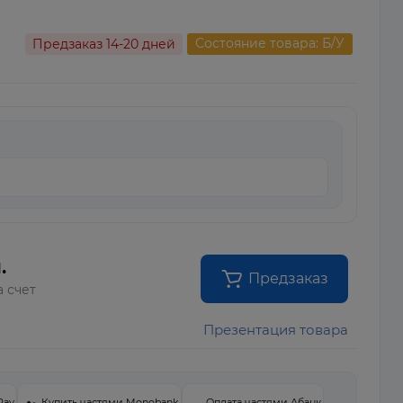
Состояние товара: Б/У
Предзаказ 14-20 дней
.
Предзаказ
а счет
Презентация товара
Pay
Купить частями Monobank
Оплата частями Абанк