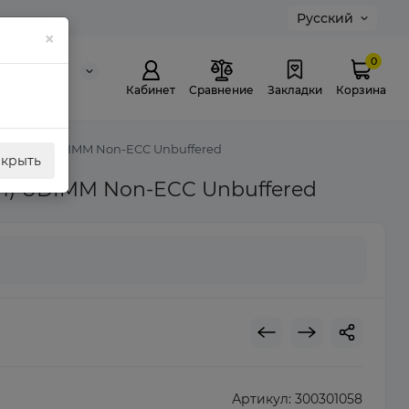
Русский
×
0
0 311 307
й звонок
Кабинет
Сравнение
Закладки
Корзина
4AZ-2G1) UDIMM Non-ECC Unbuffered
акрыть
G1) UDIMM Non-ECC Unbuffered
Артикул:
300301058