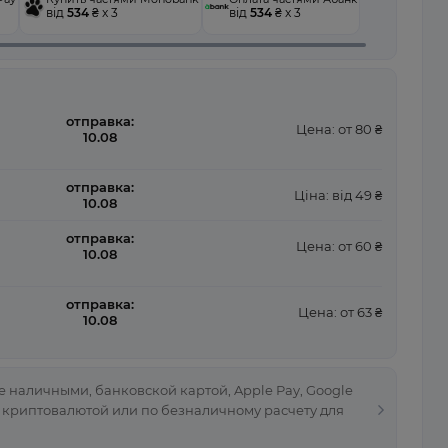
від
534
₴ x 3
від
534
₴ x 3
отправка:
Цена: от 80 ₴
10.08
отправка:
Ціна: від 49 ₴
10.08
отправка:
Цена: от 60 ₴
10.08
отправка:
Цена: от 63 ₴
10.08
 наличными, банковской картой, Apple Pay, Google
, криптовалютой или по безналичному расчету для