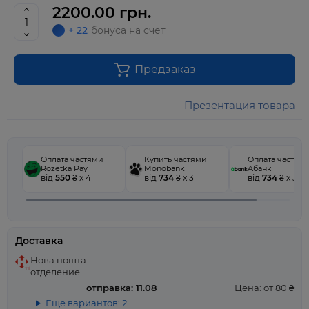
2200.00 грн.
+ 22
бонуса на счет
Предзаказ
Презентация товара
Оплата частями
Купить частями
Оплата частям
Rozetka Pay
Monobank
Абанк
від
550
₴ x 4
від
734
₴ x 3
від
734
₴ x 3
Доставка
Нова пошта
отделение
отправка: 11.08
Цена: от 80 ₴
Еще вариантов: 2