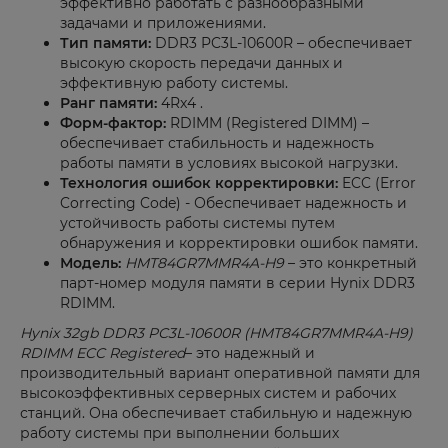
эффективно работать с разнообразными
задачами и приложениями.
Тип памяти:
DDR3 PC3L-10600R – обеспечивает
высокую скорость передачи данных и
эффективную работу системы.
Ранг памяти:
4Rx4 .
Форм-фактор:
RDIMM (Registered DIMM) –
обеспечивает стабильность и надежность
работы памяти в условиях высокой нагрузки.
Технология ошибок корректировки:
ECC (Error
Correcting Code) - Обеспечивает надежность и
устойчивость работы системы путем
обнаружения и корректировки ошибок памяти.
Модель:
HMT84GR7MMR4A-H9
– это конкретный
парт-номер модуля памяти в серии Hynix DDR3
RDIMM.
Hynix 32gb DDR3 PC3L-10600R (HMT84GR7MMR4A-H9)
RDIMM ECC Registered
– это надежный и
производительный вариант оперативной памяти для
высокоэффективных серверных систем и рабочих
станций. Она обеспечивает стабильную и надежную
работу системы при выполнении больших