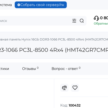
истема
Собрать свой сервер/пк
0 80
Обратны
вная память Hynix 16Gb DDR3-1066 PC3L-8500 4Rx4 (HMT42GR7CM
R3-1066 PC3L-8500 4Rx4 (HMT42GR7CMR
0
0
стики
Отзывы
Вопрос - ответ
Код:
100432