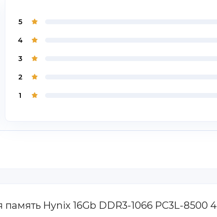
5
4
3
2
1
я память Hynix 16Gb DDR3-1066 PC3L-850