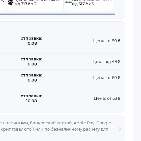
від
317
₴ x 3
від
317
₴ x 3
отправка:
Цена: от 80 ₴
10.08
отправка:
Ціна: від 49 ₴
10.08
отправка:
Цена: от 60 ₴
10.08
отправка:
Цена: от 63 ₴
10.08
 наличными, банковской картой, Apple Pay, Google
, криптовалютой или по безналичному расчету для