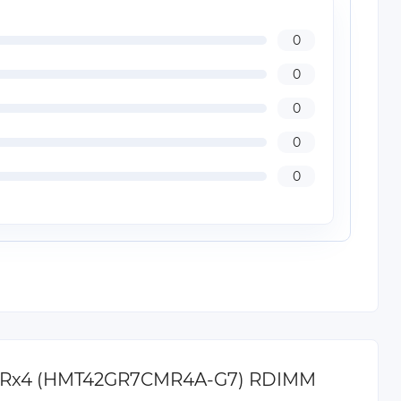
0
0
0
0
0
0 4Rx4 (HMT42GR7CMR4A-G7) RDIMM