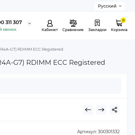
Русский
0
0 311 307
й звонок
Кабинет
Сравнение
Закладки
Корзина
R4A-G7) RDIMM ECC Registered
4A-G7) RDIMM ECC Registered
Артикул:
300301332