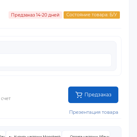
Состояние товара: Б/У
Предзаказ 14-20 дней
Предзаказ
 счет
Презентация товара
Pay
Купить частями Monobank
Оплата частями Абанк