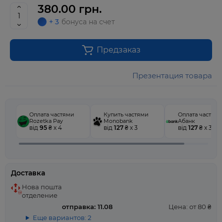
380.00 грн.
+ 3
бонуса на счет
Предзаказ
Презентация товара
Оплата частями
Купить частями
Оплата частям
Rozetka Pay
Monobank
Абанк
від
95
₴ x 4
від
127
₴ x 3
від
127
₴ x 3
Доставка
Нова пошта
отделение
отправка: 11.08
Цена: от 80 ₴
Еще вариантов: 2