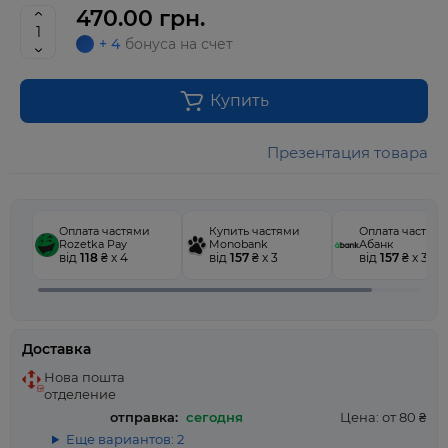
470.00 грн.
+ 4
бонуса на счет
Купить
Презентация товара
Оплата частями
Купить частями
Оплата частям
Rozetka Pay
Monobank
Абанк
від
118
₴ x 4
від
157
₴ x 3
від
157
₴ x 3
Доставка
Нова пошта
отделение
отправка:
сегодня
Цена: от 80 ₴
Еще вариантов: 2