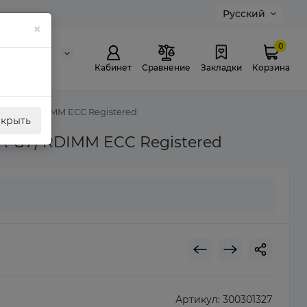
Русский
×
0
0 311 307
й звонок
Кабинет
Сравнение
Закладки
Корзина
4A-G7) RDIMM ECC Registered
акрыть
A-G7) RDIMM ECC Registered
Артикул:
300301327