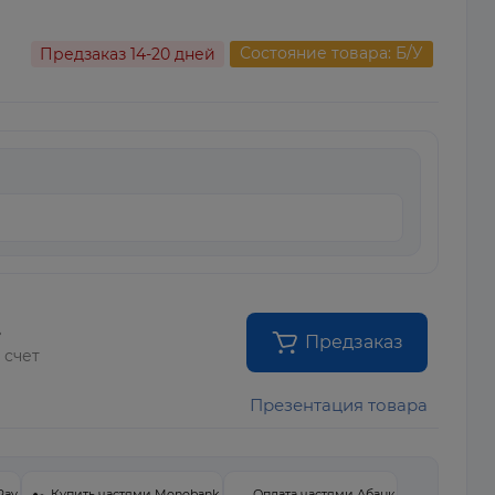
Состояние товара: Б/У
Предзаказ 14-20 дней
.
Предзаказ
 счет
Презентация товара
Pay
Купить частями Monobank
Оплата частями Абанк