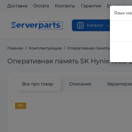
Доставка
Оплата
Контакты
Гарантия
Бонусная с
Язык ма
Каталог
Главная
Комплектующие
Оперативная память
Операти
Оперативная память SK Hynix 16Gb
Все про товар
Описание
Характери
Б/У