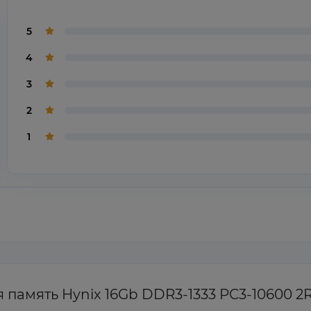
5
4
3
2
1
я память Hynix 16Gb DDR3-1333 PC3-10600