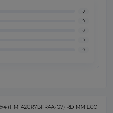
0
0
0
0
0
 2Rx4 (HMT42GR7BFR4A-G7) RDIMM ECC