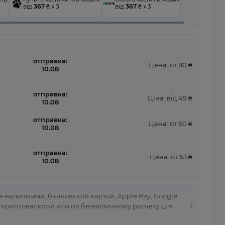
від
367
₴ x 3
від
367
₴ x 3
отправка:
Цена: от 80 ₴
10.08
отправка:
Ціна: від 49 ₴
10.08
отправка:
Цена: от 60 ₴
10.08
отправка:
Цена: от 63 ₴
10.08
 наличными, банковской картой, Apple Pay, Google
, криптовалютой или по безналичному расчету для