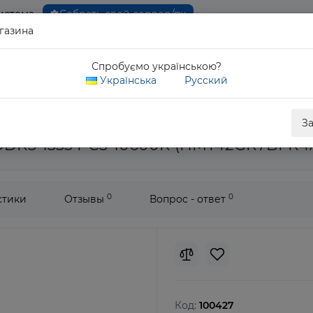
истема
Собрать свой сервер/пк
газина
0 80
Спробуємо українською?
Обратны
Українська
Русский
вная память Hynix 16Gb DDR3-1333 PC3-10600 2Rx4 (HMT42GR7BFR
З
 DDR3-1333 PC3-10600R (HMT42GR7BFR4
0
0
стики
Отзывы
Вопрос - ответ
Код:
100427