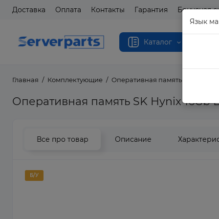
Доставка
Оплата
Контакты
Гарантия
Бонусная с
Язык ма
Каталог
Главная
Комплектующие
Оперативная память
Операти
Оперативная память SK Hynix 16Gb
Все про товар
Описание
Характери
Б/У