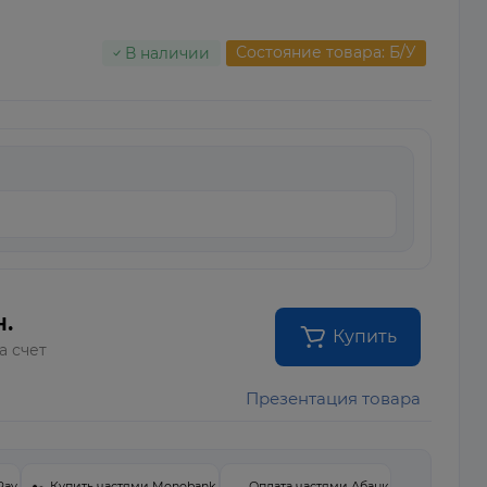
Состояние товара: Б/У
В наличии
.
Купить
а счет
Презентация товара
Pay
Купить частями Monobank
Оплата частями Абанк