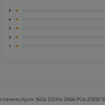
5
4
3
2
1
я память Hynix 16Gb DDR4-2666 PC4-21300