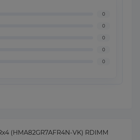
0
0
0
0
0
 1Rx4 (HMA82GR7AFR4N-VK) RDIMM