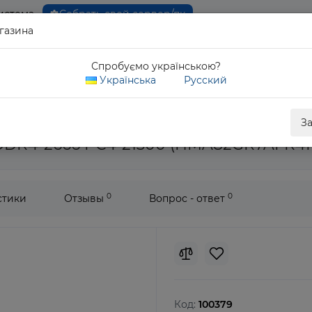
истема
Собрать свой сервер/пк
газина
0 80
Спробуємо українською?
Обратны
Українська
Русский
вная память Hynix 16Gb DDR4-2666 PC4-21300 1Rx4 (HMA82GR7AF
З
 DDR4-2666 PC4-21300 (HMA82GR7AFR4N
0
0
стики
Отзывы
Вопрос - ответ
Код:
100379