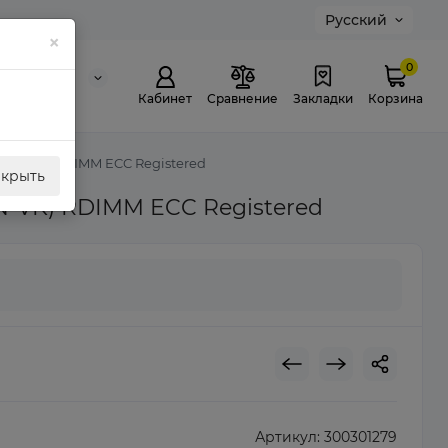
Русский
×
0
0 311 307
й звонок
Кабинет
Сравнение
Закладки
Корзина
R4N-VK) RDIMM ECC Registered
акрыть
-VK) RDIMM ECC Registered
Артикул:
300301279