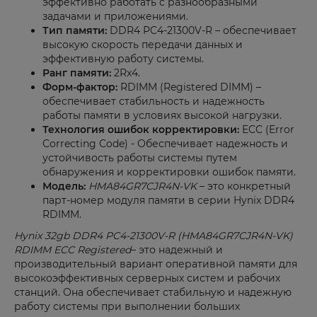
эффективно работать с разнообразными
задачами и приложениями.
Тип памяти:
DDR4 PC4-21300V-R – обеспечивает
высокую скорость передачи данных и
эффективную работу системы.
Ранг памяти:
2Rx4.
Форм-фактор:
RDIMM (Registered DIMM) –
обеспечивает стабильность и надежность
работы памяти в условиях высокой нагрузки.
Технология ошибок корректировки:
ECC (Error
Correcting Code) - Обеспечивает надежность и
устойчивость работы системы путем
обнаружения и корректировки ошибок памяти.
Модель:
HMA84GR7CJR4N-VK
– это конкретный
парт-номер модуля памяти в серии Hynix DDR4
RDIMM.
Hynix 32gb DDR4 PC4-21300V-R (HMA84GR7CJR4N-VK)
RDIMM ECC Registered
– это надежный и
производительный вариант оперативной памяти для
высокоэффективных серверных систем и рабочих
станций. Она обеспечивает стабильную и надежную
работу системы при выполнении больших