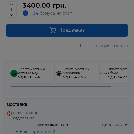
3400.00 грн.
+ 34
бонуса на счет
Предзаказ
Презентация товара
Оплата частями
Купить частями
Оплата частям
Rozetka Pay
Monobank
Абанк
від
850
₴ x 4
від
1 134
₴ x 3
від
1 134
₴ x 3
Доставка
Нова пошта
отделение
отправка: 11.08
Цена: от 80 ₴
Еще вариантов: 2