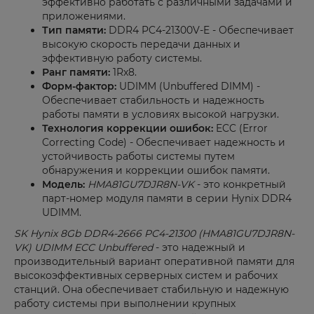
эффективно работать с различными задачами и
приложениями.
Тип памяти:
DDR4 PC4-21300V-E - Обеспечивает
высокую скорость передачи данных и
эффективную работу системы.
Ранг памяти:
1Rx8.
Форм-фактор:
UDIMM (Unbuffered DIMM) -
Обеспечивает стабильность и надежность
работы памяти в условиях высокой нагрузки.
Технология коррекции ошибок:
ECC (Error
Correcting Code) - Обеспечивает надежность и
устойчивость работы системы путем
обнаружения и коррекции ошибок памяти.
Модель:
HMA81GU7DJR8N-VK
- это конкретный
парт-номер модуля памяти в серии Hynix DDR4
UDIMM.
SK Hynix 8Gb DDR4-2666 PC4-21300 (HMA81GU7DJR8N-
VK) UDIMM ECC Unbuffered
- это надежный и
производительный вариант оперативной памяти для
высокоэффективных серверных систем и рабочих
станций. Она обеспечивает стабильную и надежную
работу системы при выполнении крупных