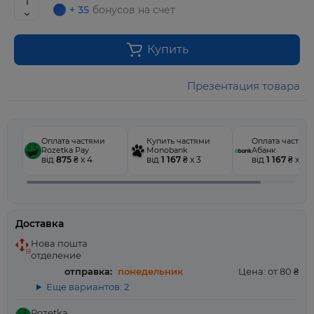
+ 35
бонусов на счет
Купить
Презентация товара
Оплата частями
Купить частями
Оплата частям
Rozetka Pay
Monobank
Абанк
від
875
₴ x 4
від
1 167
₴ x 3
від
1 167
₴ x 3
Доставка
Нова пошта
отделение
отправка:
понедельник
Цена: от 80 ₴
Еще вариантов: 2
Rozetka